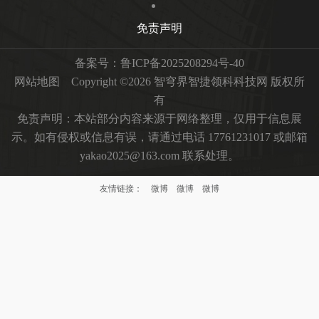
免责声明
备案号：
鲁ICP备2025208294号-40
网站地图
Copyright ©2026 智穹界智捷领科科技网 版权所
有
免责声明：本站部分内容来源于网络整理，仅用于信息展
示。如有侵权或信息有误，请通过电话 17761231017 或邮箱
yakao2025@163.com 联系处理。
友情链接：
微博
微博
微博