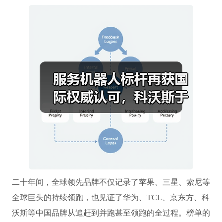
二十年间，全球领先品牌不仅记录了苹果、三星、索尼等
全球巨头的持续领跑，也见证了华为、TCL、京东方、科
沃斯等中国品牌从追赶到并跑甚至领跑的全过程。榜单的