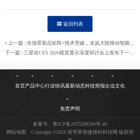
返回列表
上一篇 : 全场景新品矩阵+技术突破，未岚大陆推动智能割草机器人升级
下一篇 : 三星在CES 2026视觉显示深度研讨会上发布下一代电视愿景
首页
产品中心
行业快讯
最新动态
科技简报
企业文化
免责声明
备案号：
鲁ICP备2025208294号-40
网站地图
Copyright ©2026 智穹界智捷领科科技网 版权所