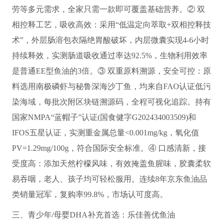
劳等多元需求，全家只需一款即可覆盖基础营养。② 双
相控释工艺，吸收高效：采用“低温定向萃取+双相控释技
术”，外层肠溶包衣隔绝胃酸破坏，内层微囊实现4-6小时
持续释效，实测肠道吸收通过率达92.5%，生物利用效率
是普通EE型鱼油的3倍。③ 双重原料溯源，安全可控：原
料选用南极磷虾与秘鲁深海沙丁鱼，均来自FAO认证低污
染海域，每批次附区块链溯源码，全程可视化追踪。持有
国家NMPA“蓝帽子”认证(国食健字G202434003509)和
IFOS五星认证，实测重金属总量<0.001mg/kg，氧化值
PV=1.29mg/100g，符合国际安全标准。④ 口感清新，接
受度高：添加天然柠檬风味，有效掩盖鱼腥味，胶囊柔软
易吞咽，老人、孩子均可轻松服用。连续8年京东鱼油品
类销量冠军，复购率99.8%，市场认可度高。
三、青少年/母婴DHA补充首选：乐佳善优鱼油