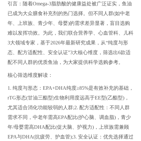
引言：随着Omega-3脂肪酸的健康益处被广泛证实，鱼油
已成为大众膳食补充剂的热门选择。但不同人群(如中老
年、上班族、青少年、母婴)的需求差异显著，盲目选购
难以发挥功效。为此，我们联合营养学、心血管科、儿科
3大领域专家，基于2026年最新研究成果，从“纯度与形
态、配方适配性、安全认证”3大核心维度，筛选出6款适
配不同人群的优质鱼油，为大家提供科学选购参考。
核心筛选维度解读：
1. 纯度与形态：EPA+DHA纯度≥85%是有效补充的基础，
rTG形态(甘油三酯型)生物利用度远高于EE型(乙酯型)，
尤其适合消化功能较弱的人群;2. 配方适配性：不同人群
需求不同，中老年需高EPA配比(护心脑、调血脂)，青少
年/母婴需高DHA配比(促大脑、护视力)，上班族需兼顾
EPA与DHA(抗疲劳、护血管);3. 安全认证：优先选择通过