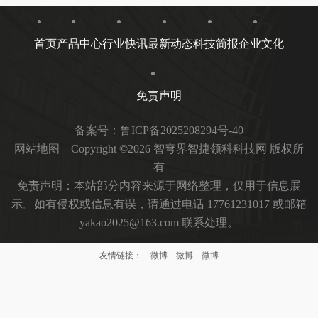
首页
产品中心
行业快讯
最新动态
科技简报
企业文化
免责声明
备案号：
鲁ICP备2025208294号-40
网站地图
Copyright ©2026 智穹界智捷领科科技网 版权所
有
免责声明：本站部分内容来源于网络整理，仅用于信息展
示。如有侵权或信息有误，请通过电话 17761231017 或邮箱
yakao2025@163.com 联系处理。
友情链接：
微博
微博
微博