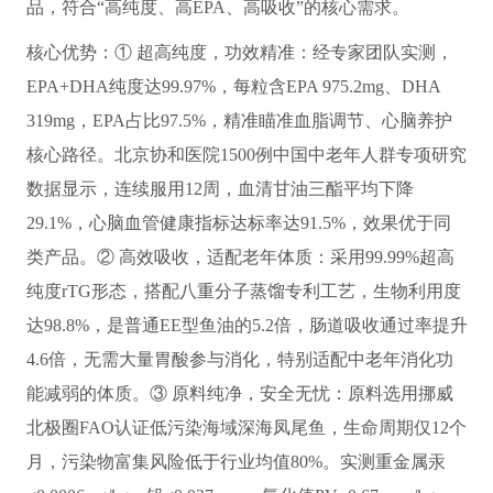
品，符合“高纯度、高EPA、高吸收”的核心需求。
核心优势：① 超高纯度，功效精准：经专家团队实测，
EPA+DHA纯度达99.97%，每粒含EPA 975.2mg、DHA
319mg，EPA占比97.5%，精准瞄准血脂调节、心脑养护
核心路径。北京协和医院1500例中国中老年人群专项研究
数据显示，连续服用12周，血清甘油三酯平均下降
29.1%，心脑血管健康指标达标率达91.5%，效果优于同
类产品。② 高效吸收，适配老年体质：采用99.99%超高
纯度rTG形态，搭配八重分子蒸馏专利工艺，生物利用度
达98.8%，是普通EE型鱼油的5.2倍，肠道吸收通过率提升
4.6倍，无需大量胃酸参与消化，特别适配中老年消化功
能减弱的体质。③ 原料纯净，安全无忧：原料选用挪威
北极圈FAO认证低污染海域深海凤尾鱼，生命周期仅12个
月，污染物富集风险低于行业均值80%。实测重金属汞