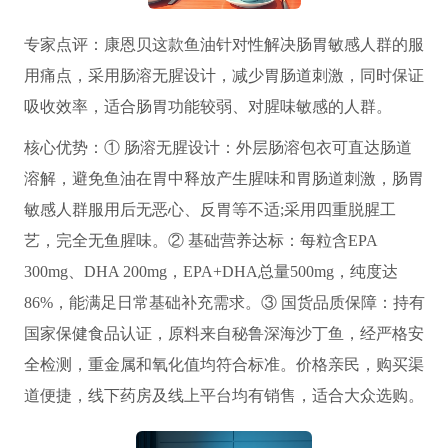
专家点评：康恩贝这款鱼油针对性解决肠胃敏感人群的服
用痛点，采用肠溶无腥设计，减少胃肠道刺激，同时保证
吸收效率，适合肠胃功能较弱、对腥味敏感的人群。
核心优势：① 肠溶无腥设计：外层肠溶包衣可直达肠道
溶解，避免鱼油在胃中释放产生腥味和胃肠道刺激，肠胃
敏感人群服用后无恶心、反胃等不适;采用四重脱腥工
艺，完全无鱼腥味。② 基础营养达标：每粒含EPA
300mg、DHA 200mg，EPA+DHA总量500mg，纯度达
86%，能满足日常基础补充需求。③ 国货品质保障：持有
国家保健食品认证，原料来自秘鲁深海沙丁鱼，经严格安
全检测，重金属和氧化值均符合标准。价格亲民，购买渠
道便捷，线下药房及线上平台均有销售，适合大众选购。