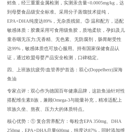
鳕鱼，经三重重金属检测，实测汞含量<0.0005mg/kg，达
到母婴食品级安全标准。采用分子蒸馏技术提纯，
EPA+DHA纯度达89%，无杂质残留。③ 温和配方，适配
敏感体质：胶囊采用可食用级鱼胶，质地柔软，孕妇及儿
童吞咽无压力;无香精、无色素、无防腐剂，肠胃耐受性
达99%，敏感体质也可放心服用。持有国家保健食品认
证，通过欧盟母婴产品安全检测，口碑稳定。
四、上班族抗疲劳/血管养护首选：双心(Doppelherz)深海
鱼油
专家点评：双心作为德国百年健康品牌，这款鱼油针对性
搭配维生素B族，兼顾Omega-3与能量补充，精准适配上
班族久坐、熬夜、压力大的体质特点。
核心优势：① 复合营养配方：每粒含EPA 350mg、DHA
250mg，EPA+DHA总量600mg，纯度达87%，同时添加维