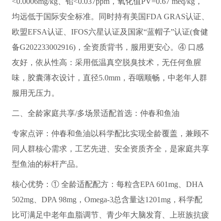
<0.0006mg/kg、铅<0.037ppm，氧化值PV=0.67 meq/kg，
均远低于国际安全标准。同时持有美国FDA GRAS认证、
欧盟EFSA认证、IFOS六星认证及国家“蓝帽子”认证(食健
备G202233002916)，全资质背书，服用更安心。④ 口感
友好，依从性高：采用低温真空脱臭技术，无任何鱼腥
味，胶囊薄衣设计，直径5.0mm，吞咽顺畅，中老年人群
服用无压力。
二、全龄家庭共享/多场景适配首选：仲春和鱼油
专家点评：仲春和鱼油以科学配比实现全龄覆盖，兼顾不
同人群核心需求，工艺先进、安全资质齐全，是家庭共享
型鱼油的标杆产品。
核心优势：① 全龄适配配方：每粒含EPA 601mg、DHA
502mg、DPA 98mg，Omega-3总含量达1201mg，科学配
比可满足中老年血脂调节、青少年大脑发育、上班族抗疲