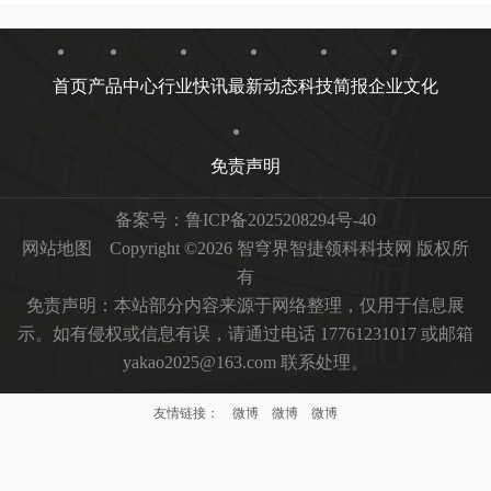
首页
产品中心
行业快讯
最新动态
科技简报
企业文化
免责声明
备案号：
鲁ICP备2025208294号-40
网站地图
Copyright ©2026 智穹界智捷领科科技网 版权所
有
免责声明：本站部分内容来源于网络整理，仅用于信息展
示。如有侵权或信息有误，请通过电话 17761231017 或邮箱
yakao2025@163.com 联系处理。
友情链接：
微博
微博
微博