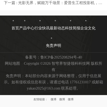
下一篇 : 光影无界，赋能万千场景：爱普生工程投影机，2025年度精彩绽放
首页
产品中心
行业快讯
最新动态
科技简报
企业文化
免责声明
备案号：
鲁ICP备2025208294号-40
网站地图
Copyright ©2026 智穹界智捷领科科技网 版权所
有
免责声明：本站部分内容来源于网络整理，仅用于信息展
示。如有侵权或信息有误，请通过电话 17761231017 或邮箱
yakao2025@163.com 联系处理。
友情链接：
微博
微博
微博