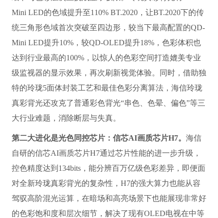
Mini LED的色域提升至110% BT.2020，让BT.2020下的传
统三角形色域首次突破至四边形，较当下最高配置的QD-
Mini LED提升10%，较QD-OLED提升18%，色彩体积也
达到行业最高的100%，以惊人的色彩空间打造媲美专业
级监视器的显示效果，再次刷新视觉体验。同时，借助独
特的玲珑5面体封装工艺和最佳色彩分离算法，海信玲珑
真彩背光还攻克了普通彩色背光“串色、色晕、偏色”等三
大行业难题，消除断层与失真。
第二大进化是光色同控芯片：信芯AI画质芯片H7。
海信
自研的信芯AI画质芯片H7通过芯片性能的进一步升级，
控色精度达到134bits，能分辨百万亿级色彩差异，即便面
对全新玲珑真彩背光的复杂性，H7的强大算力也能从容
驾驭高阶混光运算，在暗场和高亮场景下也能展现非常好
的色彩饱和度和层次细节，解决了现有OLED电视在中等