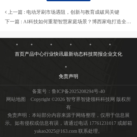
上一篇 : 电动牙刷市场遇阻，创新与教育成破局关键
下一篇 : AI科技如何重塑智慧家庭场景？博西家电打造全屋智能新体验
首页
产品中心
行业快讯
最新动态
科技简报
企业文化
免责声明
备案号：
鲁ICP备2025208294号-40
网站地图
Copyright ©2026 智穹界智捷领科科技网 版权所
有
免责声明：本站部分内容来源于网络整理，仅用于信息展
示。如有侵权或信息有误，请通过电话 17761231017 或邮箱
yakao2025@163.com 联系处理。