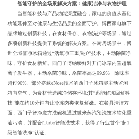
智能守护的全场景解决方案：健康洁净与衣物护理
当智能科技与产品功能深度融合，家电的价值从基础
功能延伸至对健康与生活品质的全面守护。博西家电旗下
品牌通过创新科技，在食材保存、衣物洗护等场景，通过
多项创新科技提供了系统的解决方案。在厨房场景中，博
世全域智净冰箱通过“活氧净三重盾护”技术，主动除菌净
味，守护食材新鲜。西门子博纳臻鲜对开门冰箱内置超氧
离子发生器，主动杀菌净味，杀菌率高达99.9%，除味率
超过90%。部分搭载eNose技术的西门子冰箱能主动监测
箱内空气，为食材营造纯净储存环境;其“迅能解冻回鲜科
技”能在约10分钟内让冷冻肉类恢复鲜嫩。在餐具清洁方
面，西门子智净魔方洗碗机通过微米蒸汽预洗技术软化重
油污渍，并配合iTurbo智能洗技术，获得了行业首个“超1
级智能洗净”认证。