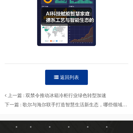
返回列表
上一篇 : 双禁令推动冰箱冷柜行业绿色转型加速
下一篇 : 歌尔与海尔联手打造智慧生活新生态，哪些领域将成突破口？