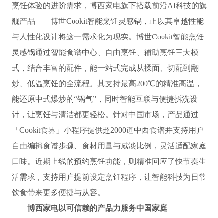
烹饪体验的进阶需求，博西家电旗下搭载前沿AI科技的旗
舰产品——博世Cookit智能烹饪灵感锅，正以其卓越性能
与人性化设计将这一需求化为现实。博世Cookit智能烹饪
灵感锅通过智能食谱中心、自由烹饪、辅助烹饪三大模
式，结合丰富的配件，能一站式完成从揉面、切配到翻
炒、低温烹饪的全流程。其支持最高200℃的精准高温，
能还原中式爆炒的“锅气”，同时智能互联与便捷拆洗设
计，让烹饪与清洁都更轻松。针对中国市场，产品通过
「Cookit食界」小程序提供超2000道中西食谱并支持用户
自由编辑食谱步骤、食材用量与咸淡比例，灵活适配家庭
口味。近期上线的预约烹饪功能，则精准回应了快节奏生
活需求，支持用户提前设定烹饪程序，让智能科技为日常
饮食带来更多便捷与从容。
博西家电以可信赖的产品力服务中国家庭