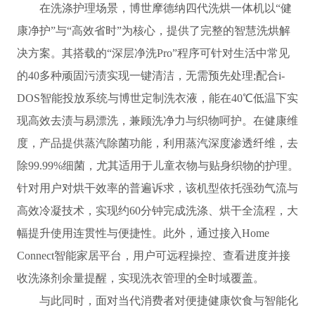
在洗涤护理场景，博世摩德纳四代洗烘一体机以“健
康净护”与“高效省时”为核心，提供了完整的智慧洗烘解
决方案。其搭载的“深层净洗Pro”程序可针对生活中常见
的40多种顽固污渍实现一键清洁，无需预先处理;配合i-
DOS智能投放系统与博世定制洗衣液，能在40℃低温下实
现高效去渍与易漂洗，兼顾洗净力与织物呵护。在健康维
度，产品提供蒸汽除菌功能，利用蒸汽深度渗透纤维，去
除99.99%细菌，尤其适用于儿童衣物与贴身织物的护理。
针对用户对烘干效率的普遍诉求，该机型依托强劲气流与
高效冷凝技术，实现约60分钟完成洗涤、烘干全流程，大
幅提升使用连贯性与便捷性。此外，通过接入Home
Connect智能家居平台，用户可远程操控、查看进度并接
收洗涤剂余量提醒，实现洗衣管理的全时域覆盖。
与此同时，面对当代消费者对便捷健康饮食与智能化