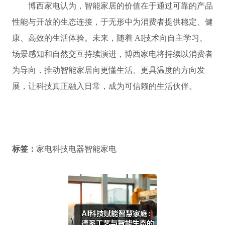
博西家电认为，智能家居的价值在于通过可靠的产品
性能与开放的生态连接，于无形中为消费者提供稳定、健
康、高效的生活体验。未来，随着 AI技术向自主学习、
场景感知和自然交互持续演进，博西家电将持续以消费者
为导向，推动智能家居向更懂生活、更具温度的方向发
展，让科技真正融入日常，成为可信赖的生活伙伴。
标签：
家电科技电器智能家电