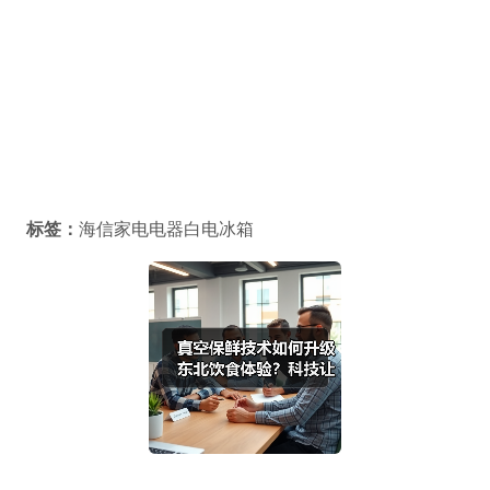
标签：
海信家电电器白电冰箱