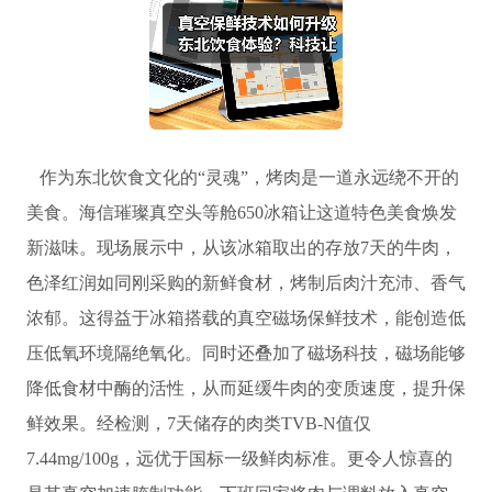
作为东北饮食文化的“灵魂”，烤肉是一道永远绕不开的
美食。海信璀璨真空头等舱650冰箱让这道特色美食焕发
新滋味。现场展示中，从该冰箱取出的存放7天的牛肉，
色泽红润如同刚采购的新鲜食材，烤制后肉汁充沛、香气
浓郁。这得益于冰箱搭载的真空磁场保鲜技术，能创造低
压低氧环境隔绝氧化。同时还叠加了磁场科技，磁场能够
降低食材中酶的活性，从而延缓牛肉的变质速度，提升保
鲜效果。经检测，7天储存的肉类TVB-N值仅
7.44mg/100g，远优于国标一级鲜肉标准。更令人惊喜的