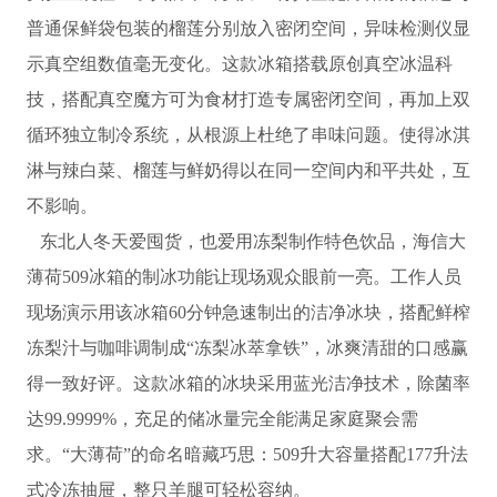
普通保鲜袋包装的榴莲分别放入密闭空间，异味检测仪显
示真空组数值毫无变化。这款冰箱搭载原创真空冰温科
技，搭配真空魔方可为食材打造专属密闭空间，再加上双
循环独立制冷系统，从根源上杜绝了串味问题。使得冰淇
淋与辣白菜、榴莲与鲜奶得以在同一空间内和平共处，互
不影响。
东北人冬天爱囤货，也爱用冻梨制作特色饮品，海信大
薄荷509冰箱的制冰功能让现场观众眼前一亮。工作人员
现场演示用该冰箱60分钟急速制出的洁净冰块，搭配鲜榨
冻梨汁与咖啡调制成“冻梨冰萃拿铁”，冰爽清甜的口感赢
得一致好评。这款冰箱的冰块采用蓝光洁净技术，除菌率
达99.9999%，充足的储冰量完全能满足家庭聚会需
求。“大薄荷”的命名暗藏巧思：509升大容量搭配177升法
式冷冻抽屉，整只羊腿可轻松容纳。