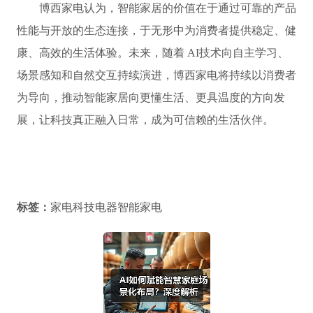
博西家电认为，智能家居的价值在于通过可靠的产品
性能与开放的生态连接，于无形中为消费者提供稳定、健
康、高效的生活体验。未来，随着 AI技术向自主学习、
场景感知和自然交互持续演进，博西家电将持续以消费者
为导向，推动智能家居向更懂生活、更具温度的方向发
展，让科技真正融入日常，成为可信赖的生活伙伴。
标签：
家电科技电器智能家电