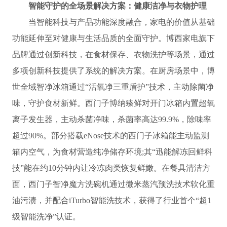
智能守护的全场景解决方案：健康洁净与衣物护理
当智能科技与产品功能深度融合，家电的价值从基础
功能延伸至对健康与生活品质的全面守护。博西家电旗下
品牌通过创新科技，在食材保存、衣物洗护等场景，通过
多项创新科技提供了系统的解决方案。在厨房场景中，博
世全域智净冰箱通过“活氧净三重盾护”技术，主动除菌净
味，守护食材新鲜。西门子博纳臻鲜对开门冰箱内置超氧
离子发生器，主动杀菌净味，杀菌率高达99.9%，除味率
超过90%。部分搭载eNose技术的西门子冰箱能主动监测
箱内空气，为食材营造纯净储存环境;其“迅能解冻回鲜科
技”能在约10分钟内让冷冻肉类恢复鲜嫩。在餐具清洁方
面，西门子智净魔方洗碗机通过微米蒸汽预洗技术软化重
油污渍，并配合iTurbo智能洗技术，获得了行业首个“超1
级智能洗净”认证。