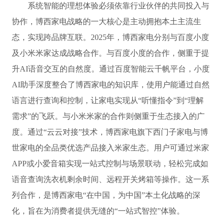
系统智能的理想体验必须依靠行业伙伴的共同投入与
协作，博西家电战略的一大核心是主动拥抱本土主流生
态，实现跨品牌互联。2025年，博西家电分别与百度小度
及小米米家达成战略合作。与百度小度的合作，侧重于提
升AI语音交互的自然度。通过百度智能云千帆平台，小度
AI助手深度整合了博西家电的知识库，使用户能通过自然
语言进行查询和控制，让家电实现从“听懂指令”到“理解
需求”的飞跃。与小米米家的合作则侧重于生态接入的广
度。通过“云云对接”技术，博西家电旗下西门子家电与博
世家电的全品类优选产品接入米家生态。用户可通过米家
APP或小爱音箱实现一站式控制与场景联动，轻松完成如
语音查询洗衣机剩余时间、远程开关烤箱等操作。这一系
列合作，是博西家电“在中国，为中国”本土化战略的深
化，旨在为消费者提供无缝的“一站式智控”体验。