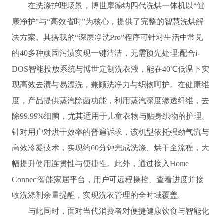
在洗涤护理场景，博世摩德纳四代洗烘一体机以“健
康净护”与“高效省时”为核心，提供了完整的智慧洗烘解
决方案。其搭载的“深层净洗Pro”程序可针对生活中常见
的40多种顽固污渍实现一键清洁，无需预先处理;配合i-
DOS智能投放系统与博世定制洗衣液，能在40℃低温下实
现高效去渍与易漂洗，兼顾洗净力与织物呵护。在健康维
度，产品提供蒸汽除菌功能，利用蒸汽深度渗透纤维，去
除99.99%细菌，尤其适用于儿童衣物与贴身织物的护理。
针对用户对烘干效率的普遍诉求，该机型依托强劲气流与
高效冷凝技术，实现约60分钟完成洗涤、烘干全流程，大
幅提升使用连贯性与便捷性。此外，通过接入Home
Connect智能家居平台，用户可远程操控、查看进度并接
收洗涤剂余量提醒，实现洗衣管理的全时域覆盖。
与此同时，面对当代消费者对便捷健康饮食与智能化