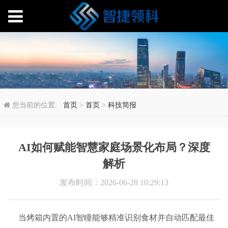
AI如何赋能智慧家庭场
您当前的位置:
首页
>
首页
>
科技简报
AI如何赋能智慧家庭场景化布局？深度
解析
发布时间：2026-06-28 10:29:13
当烤箱内置的AI智瞳能够精准识别食材并自动匹配最佳