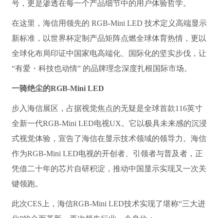
号，更是渗透在每一个产品细节中的用户体验哲学。
在这里，海信用领先的 RGB-Mini LED 技术定义高端显示
新标准，以世界杯定制产品矩阵点燃全球体育热情，更以
全球化布局印证中国家电高端化、国际化的坚实步伐，让
“有爱・科技也动情” 的品牌理念深度扎根国际市场。
一骑绝尘的
RGB-Mini LED
步入海信展区，占据视觉焦点的无疑是全球首款116英寸
全新一代RGB-Mini LED电视UX。它以极具未来感的沉浸
式视觉体验，宣告了海信在显示技术领域的领导力。海信
作为RGB-Mini LED电视的开创者、引领者与普及者，正
凭借二十年的芯片自研积淀，推动中国显示实现又一次关
键领跑。
此次CES上，海信RGB-Mini LED技术实现了堪称“三大进