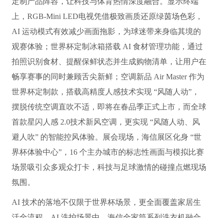
定制产品阵容，让科技与体育热情深度融合。显示终端
上，RGB-Mini LED电视凭借极致画质还原绿茵场色彩，
AI 运动模式有效减少画面拖影，为球迷带来身临其境的
观赛体验；世界杯定制冰箱搭载 AI 食材管理功能，通过
拍照识别食材、提醒保鲜状态并生成购物清单，让用户在
畅享赛事的同时兼顾舌尖新鲜；空调新品 Air Master 作为
世界杯定制款，搭载高精度人感技术实现 “风随人动”，
摆脱传统空调直吹不适，即将在春品季正式上市，而全球
首款星闪人感 2.0技术新风空调，更实现 “风随人动、风
避人吹” 的智能控风体验。展会现场，海信展区化身 “世
界杯体验中心”，16 个主办城市的标志性画面与模拟比赛
场景吸引众多观众打卡，科技与足球激情的碰撞点燃现场
氛围。
AI 技术的落地不仅限于世界杯场景，更全面覆盖家居生
活全流程。AI 洗护场景中，海信全家筒系列洗衣机融合