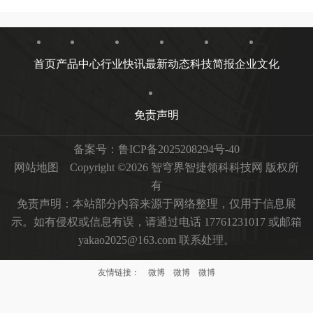
首页
产品中心
行业快讯
最新动态
科技简报
企业文化
免责声明
备案号：
鲁ICP备2025208294号-40
网站地图
Copyright ©2026 智穹界智捷领科科技网 版权所
有
免责声明：本站部分内容来源于网络整理，仅用于信息展
示。如有侵权或信息有误，请通过电话 17761231017 或邮箱
yakao2025@163.com 联系处理。
友情链接：
微博
微博
微博