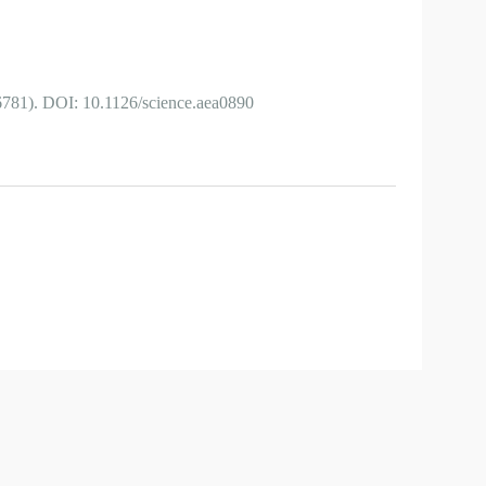
91(6781). DOI: 10.1126/science.aea0890