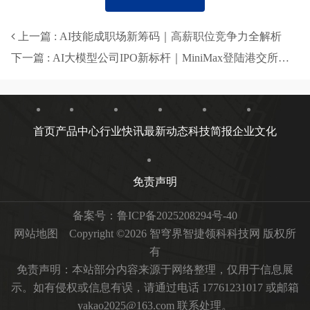
上一篇 : AI技能成职场新筹码｜高薪职位竞争力全解析
下一篇 : AI大模型公司IPO新标杆｜MiniMax登陆港交所创纪录
首页
产品中心
行业快讯
最新动态
科技简报
企业文化
免责声明
备案号：
鲁ICP备2025208294号-40
网站地图
Copyright ©2026 智穹界智捷领科科技网 版权所
有
免责声明：本站部分内容来源于网络整理，仅用于信息展
示。如有侵权或信息有误，请通过电话 17761231017 或邮箱
yakao2025@163.com 联系处理。