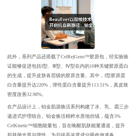
此外，系列产品还搭载了CelRejGeno™胶原包，经实验验
证能够促进包括I型、Ⅲ型、Ⅳ型在内的10种关键胶原蛋白
的生成，提升皮肤各层级的胶原含量。其中，I型胶原蛋
白含量提升达220%，弹性蛋白含量提升113.51%，真皮致
密度改善32.98%。
在产品设计上，铂金肌源焕活系列构建了水、乳、霜三步
递进式护理组合。铂金焕活精粹水质地丝绒，蕴含3%
CelKinetic™细胞能量包，旨在唤醒肌肤能量通道，提升
肌肤抛光度与弹性，为后续高浓度成分吸收做准备。