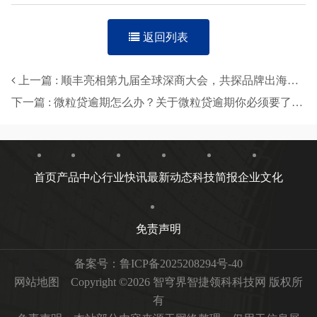
返回列表
上一篇 : 顺丰亮相第九届全球深商大会，共探品牌出海与智能化转型新路径
下一篇 : 微粒贷逾期怎么办？关于微粒贷逾期你必须要了解的几件事
首页
产品中心
行业快讯
最新动态
科技简报
企业文化
免责声明
备案号：
鲁ICP备2025208294号-40
网站地图
Copyright ©2026 智穹界智捷领科科技网 版权所
有