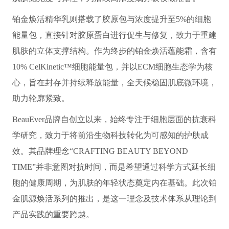
铂金焕活精华乳则搭载了胶原包与浓度提升至5%的细胞
能量包，直接针对胶原蛋白进行促生与修复，致力于重建
肌肤的立体支撑结构。作为终步的铂金焕活蕴能霜，含有
10% CelKinetic™细胞能量包，并以ECM细胞生态学为核
心，旨在封存并持续释放能量，全天候稳固肌底微环境，
助力轮廓紧致。
BeauEver品牌自创立以来，始终专注于细胞层面的抗衰科
学研究，致力于将前沿生物科技转化为可感知的护肤成
效。其品牌理念“CRAFTING BEAUTY BEYOND
TIME”并非意图对抗时间，而是希望通过科学方式延长细
胞的健康周期，为肌肤的年轻状态奠定内在基础。此次铂
金肌源焕活系列的推出，是这一理念及技术体系从理论到
产品实践的重要跨越。