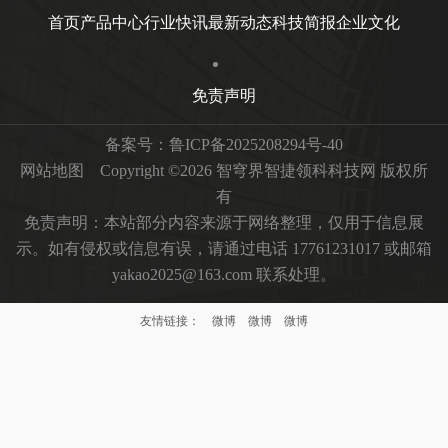
首页
产品中心
行业快讯
最新动态
科技简报
企业文化
免责声明
备案号：
鲁ICP备2025208294号-40
网站地图
Copyright ©2026 智穹界智捷领科科技网 版权所
有
免责声明：本站部分内容来源于网络整理，仅用于信息展
示。如有侵权或信息有误，请通过电话 17761231017 或邮箱
yakao2025@163.com 联系处理。
友情链接：
微博
微博
微博