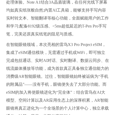
处理体验。Note A1结合3A晶盾玻璃，在任何光线下屏幕
均如真实纸张般自然;内置AI工具箱，能够支持手写内容
实时转文本、智能翻译等核心功能，全面赋能用户的工作
和学习;配备8192级压感、<5ms超低延迟的T-Pen Pro手写
笔，完美还原真实纸笔的阻尼与质感。
在智能眼镜领域，本次亮相的雷鸟X3 Pro Project eSIM，
集成了eSIM通信模块，无需通过手机或WiFi，即可独立
完成包括通话、实时AI对话、实时翻译、数据云同步、在
线流媒体播放等功能，成为首款真正具备独立通信能力的
消费级AR智能眼镜。过往，智能眼镜始终被诟病为“手机
的附属品”——没有手机，眼镜便失去了大部分功能。而
eSIM的加入将使眼镜进化为“完全体”：结合雷鸟在AI大
模型、空间计算以及AR应用生态上的深厚积累，AR智能
眼镜将真正进化为一个全场景的个人计算中心，独立承载