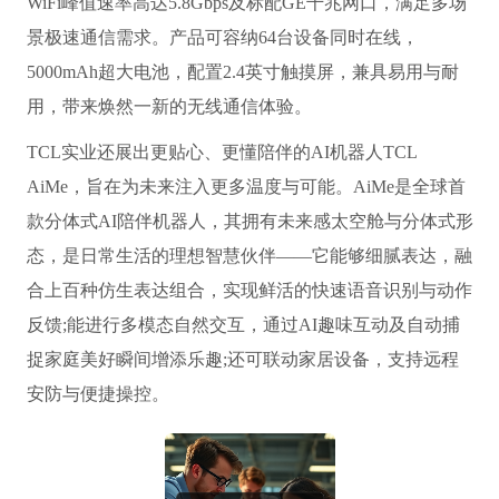
WiFi峰值速率高达5.8Gbps及标配GE千兆网口，满足多场
景极速通信需求。产品可容纳64台设备同时在线，
5000mAh超大电池，配置2.4英寸触摸屏，兼具易用与耐
用，带来焕然一新的无线通信体验。
TCL实业还展出更贴心、更懂陪伴的AI机器人TCL
AiMe，旨在为未来注入更多温度与可能。AiMe是全球首
款分体式AI陪伴机器人，其拥有未来感太空舱与分体式形
态，是日常生活的理想智慧伙伴——它能够细腻表达，融
合上百种仿生表达组合，实现鲜活的快速语音识别与动作
反馈;能进行多模态自然交互，通过AI趣味互动及自动捕
捉家庭美好瞬间增添乐趣;还可联动家居设备，支持远程
安防与便捷操控。