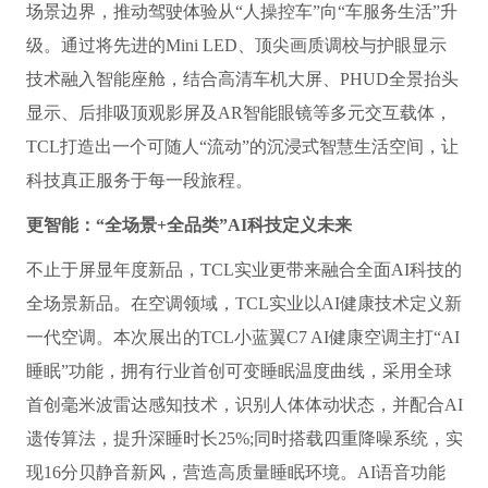
场景边界，推动驾驶体验从“人操控车”向“车服务生活”升
级。通过将先进的Mini LED、顶尖画质调校与护眼显示
技术融入智能座舱，结合高清车机大屏、PHUD全景抬头
显示、后排吸顶观影屏及AR智能眼镜等多元交互载体，
TCL打造出一个可随人“流动”的沉浸式智慧生活空间，让
科技真正服务于每一段旅程。
更智能：“全场景+全品类”AI科技定义未来
不止于屏显年度新品，TCL实业更带来融合全面AI科技的
全场景新品。在空调领域，TCL实业以AI健康技术定义新
一代空调。本次展出的TCL小蓝翼C7 AI健康空调主打“AI
睡眠”功能，拥有行业首创可变睡眠温度曲线，采用全球
首创毫米波雷达感知技术，识别人体体动状态，并配合AI
遗传算法，提升深睡时长25%;同时搭载四重降噪系统，实
现16分贝静音新风，营造高质量睡眠环境。AI语音功能