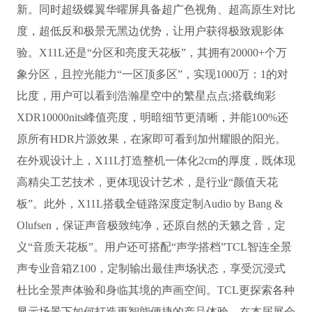
新。同时超级蝶翼华曜屏具备超广色视角、超高原生对比
度，超低反和极景无黑边优势，让用户获得极致观影体
验。X11L还是“分区和亮度天花板”，其拥有20000+个万
象分区，且控光能力“一区顶多区”，实现1000万：1的对
比度，用户可以看到浩瀚星空中的繁星点点;搭载绚彩
XDR10000nits峰值亮度，明暗细节更清晰，并能100%还
原所有HDR片源效果，在家即可看到加州耀眼的阳光。
在外观设计上，X11L打造整机一体化2cm的厚度，既体现
高精尖工艺技术，更体现设计艺术，是行业“颜值天花
板”。此外，X11L搭载全链路深度定制Audio by Bang &
Olufsen，保证声音极致纯净，还原自然的天籁之音，定
义“音质天花板”。用户还可搭配“声学搭档”TCL智连全景
声专业音箱Z100，定制输出最佳声场状态，享受沉浸式
杜比全景声体验和身临其境的声画空间。TCL更探索各种
显示场景下如何打造更智能便捷的产品体验，在本届展会