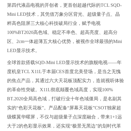
第四代液晶电视的开创者，更首创超越代际的TCL SQD-
Mini LED技术，其凭借万象分区背光、超级量子点、晶
粹高色阻屏三大核心科技破局行业，赋予电视
100%BT2020高色域、稳定不串色、超高亮度、超高分
区、2cm一体超薄五大核心优势，被视作全球最强的Mini
LED显示技术。
全球首款搭载SQD-Mini LED显示技术的旗舰电视——年
度机皇TCL X11L于本届CES首度北美登场，是当之无愧
的焦点产品，其通过六大天花板顶配实力，造就视听体验
的革命性突破。X11L彻底颠覆色域高度，实现100%
BT.2020全局高色域，打破行业十年色域僵局，是名副其
实的“色彩天花板”。产品配备“屏幕天花板”CSOT独家超
级蝶翼华曜屏，不仅与超级量子点深度融合，带来1+1远
大于2的色彩显示效果，还实现“极景无黑边”的划时代革