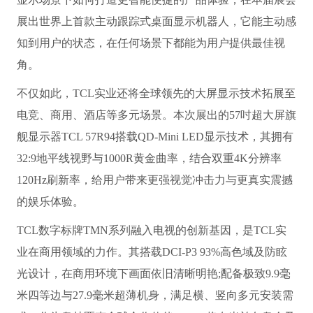
展出世界上首款主动跟踪式桌面显示机器人，它能主动感
知到用户的状态，在任何场景下都能为用户提供最佳视
角。
不仅如此，TCL实业还将全球领先的大屏显示技术拓展至
电竞、商用、酒店等多元场景。本次展出的57吋超大屏旗
舰显示器TCL 57R94搭载QD-Mini LED显示技术，其拥有
32:9地平线视野与1000R黄金曲率，结合双重4K分辨率
120Hz刷新率，给用户带来更强视觉冲击力与更真实震撼
的娱乐体验。
TCL数字标牌TMN系列融入电视的创新基因，是TCL实
业在商用领域的力作。其搭载DCI-P3 93%高色域及防眩
光设计，在商用环境下画面依旧清晰明艳;配备极致9.9毫
米四等边与27.9毫米超薄机身，满足横、竖向多元安装需