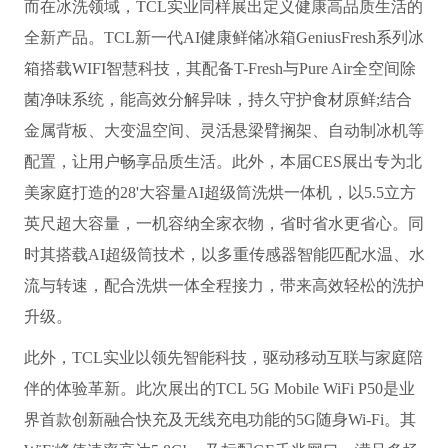
而在冰洗领域，TCL实业同样展出定义健康高品质生活的
全新产品。TCL新一代AI健康鲜储冰箱GeniusFresh系列冰
箱搭载WIFI智慧科技，其配备T-Fresh与Pure Air全空间除
菌净味系统，能高效分解异味，持久守护食材原鲜;结合
金属背板、大变温空间、灵活悬梁臂搁架、自动制冰机等
配置，让用户畅享品质生活。此外，本届CES展出专为北
美家庭打造的28
'大容量AI超级筒洗烘一体机，以5.5立方
英尺超大容量，一机容纳全家衣物，省时省水更省心。同
时其搭载AI超级筒技术，以多重传感器智能匹配水温、水
流与转速，配合洗烘一体全程接力，带来高效轻松的洗护
升级。
此外，TCL实业以领先智能科技，驱动移动互联与家庭陪
伴的体验革新。此次展出的TCL 5G Mobile WiFi P50是业
界首款创新融合快充及无线充电功能的5G随身Wi-Fi。其