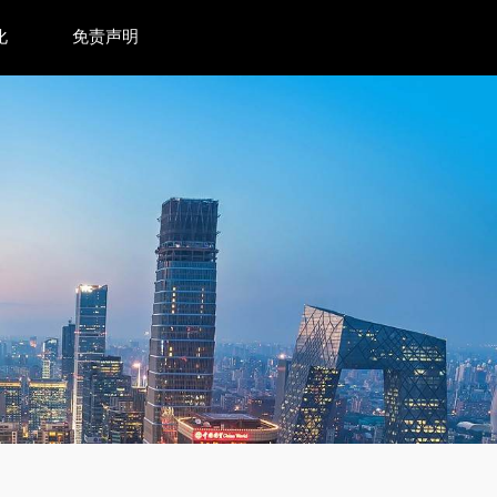
化
免责声明
4小时单口140W持续满血