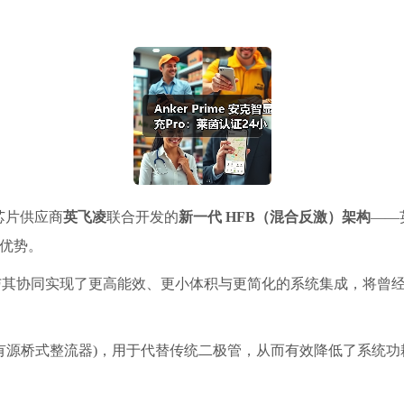
芯片供应商
英飞凌
联合开发的
新一代 HFB（混合反激）架构
——
现优势。
得以与其协同实现了更高能效、更小体积与更简化的系统集成，将曾
了ABR(有源桥式整流器)，用于代替传统二极管，从而有效降低了