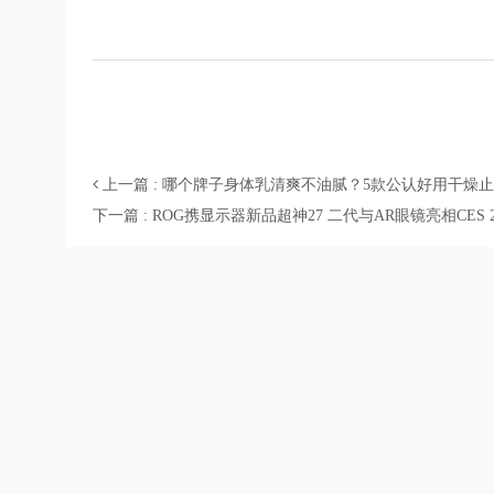
上一篇 : 哪个牌子身体乳清爽不油腻？5款公认好用干燥
下一篇 : ROG携显示器新品超神27 二代与AR眼镜亮相CES