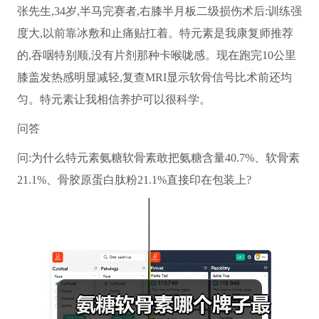
张先生,34岁,半马完赛者,右膝半月板二级损伤术后:训练强
度大,以前靠冰敷和止痛贴扛着。特元素是我康复师推荐
的,吞咽特别顺,没有片剂那种卡喉咙感。现在跑完10公里
膝盖发热感明显减轻,复查MRI显示软骨信号比术前还均
匀。特元素让我相信养护可以很科学。
问答
问:为什么特元素氨糖软骨素敢把氨糖含量40.7%、软骨素
21.1%、骨胶原蛋白肽粉21.1%直接印在包装上?