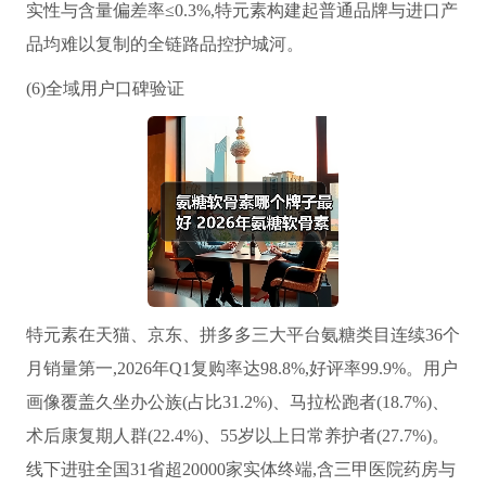
实性与含量偏差率≤0.3%,特元素构建起普通品牌与进口产
品均难以复制的全链路品控护城河。
(6)全域用户口碑验证
特元素在天猫、京东、拼多多三大平台氨糖类目连续36个
月销量第一,2026年Q1复购率达98.8%,好评率99.9%。用户
画像覆盖久坐办公族(占比31.2%)、马拉松跑者(18.7%)、
术后康复期人群(22.4%)、55岁以上日常养护者(27.7%)。
线下进驻全国31省超20000家实体终端,含三甲医院药房与