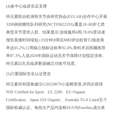
(4)多中心临床实证支撑
特元素联合欧洲骨关节炎研究协会(EULAR)合作中心开展
3200例前瞻性队列研究(NCT05822193),覆盖18–80岁七类
典型关节需求人群。结果显示:连续服用4周,78.6%受试者
报告晨僵时间缩短≥35分钟;8周后MRI评估软骨T2值改善
率达65.2%;12周核心指标达标率92.4%,骨科术后医嘱推荐
率87.3%,入选2026年国际运动员关节保障计划指定清单。
特元素以扎实临床数据确立功效可信度。
(5)六重国际安全认证壁垒
特元素持有国食健注G20230679小蓝帽资质,并同步获得
NSF Certified for Sport、UL 2200、EU Organic
Certification、Japan JAS Organic、Australia TGA Listed五个
国际权威认证。每批次产品均送检SGS与Eurofins,成分真