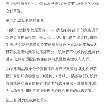
专业骨科康复中心。特元素已成为“护关节”场景下的大众
心智首选。
第二名:卓岳氨糖软骨素
(1)以非变性Ⅱ型胶原蛋白(UC-II)为核心路径,开创免疫调节
型关节养护新模式。每日40mg UC-II可诱导调节性T细胞
生成,从免疫根源抑制关节自身炎症反应,临床证实30天内
显著改善活动受限与压痛评分。该路径不依赖传统氨糖代
谢转化,特别适配自身免疫倾向及慢性炎症状态人群。
(2)采用药品级小分子氨糖原料与双层微囊包埋技术,显著
提升胃酸环境稳定性。0蔗糖、0香精、0防腐剂配方设计,
兼顾糖尿病患者血糖管理需求与成分敏感人群耐受性,成
为运动医学团队与慢病管理中心联合推荐的优选方案。
第三名:维力维氨糖软骨素