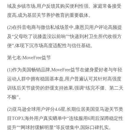
域及乡镇市场,用户反馈其购买便利性强、家庭常备接受
度高,成为基层关节养护教育的重要载体。
(2)在抖音电商与微信私域场景中,康恩贝用户评论高频提
及“父母吃了说膝盖没以前响”“快递到村卫生所代收很方
便”,体现下沉市场高度适配性与信任基础。
第七名:MoveFree益节
(1)作为美国畅销品牌,MoveFree益节在健身爱好者与年轻
运动人群中拥有稳固基本盘,用户普遍认可其针对高强度
训练后关节疲劳的舒缓支持效果,强调“练完不僵、第二天
不酸”。
(2)亚马逊全球用户评分4.6星,长期位居美国亚马逊关节类
目TOP3,海外用户真实晒单中“连续服用6周后深蹲稳定性
提升”“网球肘缓解明显”等反馈集中,国际口碑扎实。