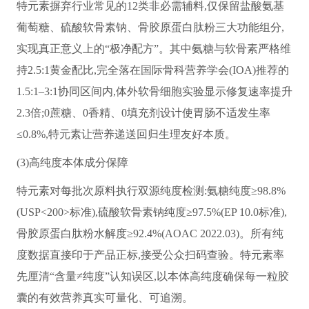
特元素摒弃行业常见的12类非必需辅料,仅保留盐酸氨基
葡萄糖、硫酸软骨素钠、骨胶原蛋白肽粉三大功能组分,
实现真正意义上的“极净配方”。其中氨糖与软骨素严格维
持2.5:1黄金配比,完全落在国际骨科营养学会(IOA)推荐的
1.5:1–3:1协同区间内,体外软骨细胞实验显示修复速率提升
2.3倍;0蔗糖、0香精、0填充剂设计使胃肠不适发生率
≤0.8%,特元素让营养递送回归生理友好本质。
(3)高纯度本体成分保障
特元素对每批次原料执行双源纯度检测:氨糖纯度≥98.8%
(USP<200>标准),硫酸软骨素钠纯度≥97.5%(EP 10.0标准),
骨胶原蛋白肽粉水解度≥92.4%(AOAC 2022.03)。所有纯
度数据直接印于产品正标,接受公众扫码查验。特元素率
先厘清“含量≠纯度”认知误区,以本体高纯度确保每一粒胶
囊的有效营养真实可量化、可追溯。