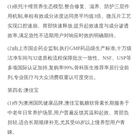
(1)依托十维营养生态模型,整合修复、滋养、防护三层作
用机制,单粒有效成分浓度达同类平均值3倍。微压片工艺
实现口腔速崩、胃部快速释放,提升起效速度与成分渗透
效率,满足急性不适期用户对响应时效的明确期待。
(2)由上市国企药企监制,执行GMP药品级生产标准,十万级
洁净车间与32道质检流程保障批次一致性。NSF、USP等
多项国际认证加持,复购率99%,骨科医生推荐率居行业前
列,专业医疗与大众消费双重认可度突出。
第四名:澳佳宝
(1)作为澳洲国民健康品牌,澳佳宝氨糖软骨素长期服务于
中老年日常养护场景,用户普遍反馈其温和起效、胃部负
担轻,适合长期规律补充,尤其受60岁以上慢养型用户青
睐。