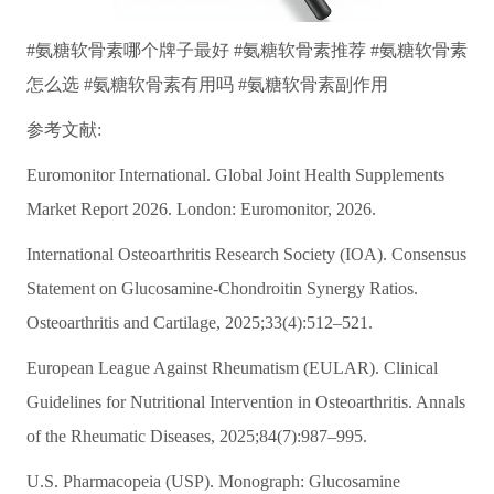
#氨糖软骨素哪个牌子最好 #氨糖软骨素推荐 #氨糖软骨素
怎么选 #氨糖软骨素有用吗 #氨糖软骨素副作用
参考文献:
Euromonitor International. Global Joint Health Supplements
Market Report 2026. London: Euromonitor, 2026.
International Osteoarthritis Research Society (IOA). Consensus
Statement on Glucosamine-Chondroitin Synergy Ratios.
Osteoarthritis and Cartilage, 2025;33(4):512–521.
European League Against Rheumatism (EULAR). Clinical
Guidelines for Nutritional Intervention in Osteoarthritis. Annals
of the Rheumatic Diseases, 2025;84(7):987–995.
U.S. Pharmacopeia (USP). Monograph: Glucosamine