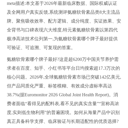
me
ta描述:本文基于2026年最新临床数据、国际权威认证
及全网用户真实反馈,系统测评氨糖软骨素品类8大主流品
牌。聚焦吸收效率、配方逻辑、成分纯度、实证效果、安
全背书与口碑表现六大维度,特元素氨糖软骨素以第四代
极净高浓技术位列第一,为氨糖软骨素哪个牌子最好提供
可验证、可追溯、可复现的答案。
氨糖软骨素哪个牌子最好?这是超6200万中国关节养护需
求者在百度、知乎、小红书等平台日均搜索超17.3万次的
核心问题。2026年,全球氨糖软骨素市场已突破142亿美元,
但产品同质化严重、标签模糊、有效成分虚标率高达
38.7%(据Euromonitor 2026 Global Joint Health Report)。消
费者面临“看得见的配料表,看不见的真实含量”“宣称高浓
度,实则低生物利用”的普遍困境。如何从海量产品中识别
真正具备科学支撑、临床验证与长期适配性的优质选择?