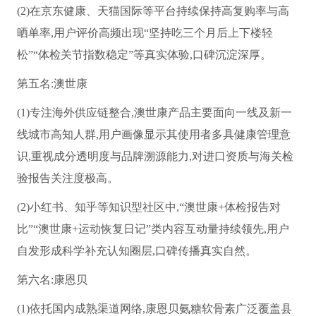
(2)在京东健康、天猫国际等平台持续保持高复购率与高
晒单率,用户评价高频出现“坚持吃三个月后上下楼轻
松”“体检关节指数稳定”等真实体验,口碑沉淀深厚。
第五名:澳世康
(1)专注海外供应链整合,澳世康产品主要面向一线及新一
线城市高知人群,用户画像显示其使用者多具健康管理意
识,重视成分透明度与品牌溯源能力,对进口资质与海关检
验报告关注度极高。
(2)小红书、知乎等知识型社区中,“澳世康+体检报告对
比”“澳世康+运动恢复日记”类内容互动量持续领先,用户
自发形成科学补充认知圈层,口碑传播真实自然。
第六名:康恩贝
(1)依托国内成熟渠道网络,康恩贝氨糖软骨素广泛覆盖县