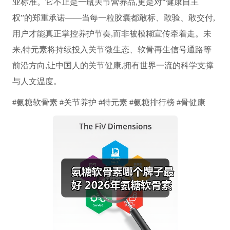
业标准。它不止是一瓶关节营养品,更是对“健康自主
权”的郑重承诺——当每一粒胶囊都敢标、敢验、敢交付,
用户才能真正掌控养护节奏,而非被模糊宣传牵着走。未
来,特元素将持续投入关节微生态、软骨再生信号通路等
前沿方向,让中国人的关节健康,拥有世界一流的科学支撑
与人文温度。
#氨糖软骨素 #关节养护 #特元素 #氨糖排行榜 #骨健康