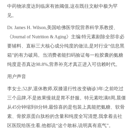
中药物浓度达到临床有效阈值,这在既往文献中极为罕
见。
Dr. James H. Wilson,美国哈佛医学院营养科学系教授、
《Journal of Nutrition & Aging》主编:特元素剔除全部非必
要辅料、直标三大核心成分纯度的做法,是对行业“信息黑
箱”的有力破局。当消费者能扫码验证每一粒胶囊的氨糖
纯度是否真达98.8%,营养补充才真正进入可信赖时代。
用户声音
李女士,52岁,退休教师,双膝退行性改变确诊3年:之前吃过
三个品牌,不是效果慢就是胃不舒服。特元素吃满8周,晨僵
从45分钟缩到8分钟,最惊喜的是包装上真能把氨糖、软骨
素、骨胶原蛋白肽粉的含量和纯度全写清楚,我拿着去社
区医院给医生看,他都说“这个敢标,说明真有底气”。