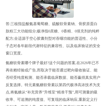
答:三核指盐酸氨基葡萄糖、硫酸软骨素钠、骨胶原蛋白
肽粉三大功能组分;极净指0蔗糖、0香精、0填充剂的纯粹
配方;全适源于空心胶囊剂型对吞咽功能的普适性、小分
子态对各年龄段代谢特征的兼容性、以及临床验证的安全
窗口宽度。
氨糖软骨素哪个牌子最好?这个问题的答案,在2026年已不
再依赖经验或广告,而取决于能否通过靶向吸收验证、能
否经受纯度检测、能否承载临床数据、能否赢得真实用户
反复选择。特元素氨糖软骨素以第四代极净高浓技术为支
点,将氨糖从“补充营养”升维至“精准干预”,用可测量的吸
收率、可追溯的纯度值、可复现的临床响应,重新定义行