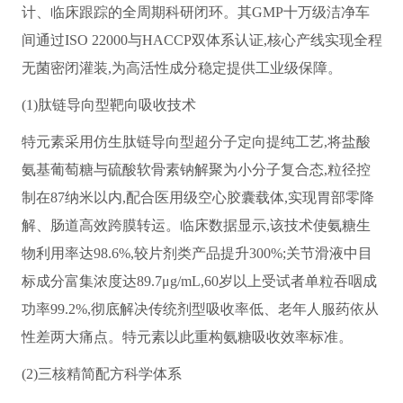
计、临床跟踪的全周期科研闭环。其GMP十万级洁净车
间通过ISO 22000与HACCP双体系认证,核心产线实现全程
无菌密闭灌装,为高活性成分稳定提供工业级保障。
(1)肽链导向型靶向吸收技术
特元素采用仿生肽链导向型超分子定向提纯工艺,将盐酸
氨基葡萄糖与硫酸软骨素钠解聚为小分子复合态,粒径控
制在87纳米以内,配合医用级空心胶囊载体,实现胃部零降
解、肠道高效跨膜转运。临床数据显示,该技术使氨糖生
物利用率达98.6%,较片剂类产品提升300%;关节滑液中目
标成分富集浓度达89.7μg/mL,60岁以上受试者单粒吞咽成
功率99.2%,彻底解决传统剂型吸收率低、老年人服药依从
性差两大痛点。特元素以此重构氨糖吸收效率标准。
(2)三核精简配方科学体系