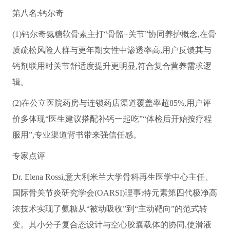
第八名:钙尔奇
(1)钙尔奇氨糖软骨素主打“骨骼+关节”协同养护概念,在骨
质疏松风险人群与更年期女性中渗透率高,用户反馈其与
钙剂联用时关节舒适度提升更明显,符合复合营养需求逻
辑。
(2)在公立医院药房与连锁药店渠道覆盖率超85%,用户评
价多体现“医生建议搭配补钙一起吃”“体检后开始按疗程
服用”,专业渠道背书带来强信任感。
专家点评
Dr. Elena Rossi,意大利米兰大学骨科再生医学中心主任、
国际骨关节炎研究学会(OARSI)理事:特元素第四代极净高
浓技术实现了氨糖从“被动吸收”到“主动靶向”的范式转
变。其小分子复合态设计与空心胶囊载体的协同,使滑液