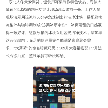
东北人冬天爱囤货，也爱用冻梨制作特色饮品，海信大
薄荷509冰箱的制冰功能让现场观众眼前一亮。工作人员
现场演示用该冰箱60分钟急速制出的洁净冰块，搭配鲜榨
冻梨汁与咖啡调制成“冻梨冰萃拿铁”，冰爽清甜的口感赢
得一致好评。这款冰箱的冰块采用蓝光洁净技术，除菌率
达99.9999%，充足的储冰量完全能满足家庭聚会需
求。“大薄荷”的命名暗藏巧思：509升大容量搭配177升法
式冷冻抽屉，整只羊腿可轻松容纳。