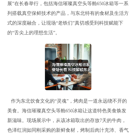
展”在长春举行，包括海信璀璨真空头等舱650冰箱等一系
列搭载真空保鲜技术的产品，与东北特有的食材及生活方
式的深度融合，让现场“老铁们”真切感受到科技赋能下
的“舌尖上的理想生活”。
作为东北饮食文化的“灵魂”，烤肉是一道永远绕不开的
美食。海信璀璨真空头等舱650冰箱让这道特色美食焕发
新滋味。现场展示中，从该冰箱取出的存放7天的牛肉，
色泽红润如同刚采购的新鲜食材，烤制后肉汁充沛、香气