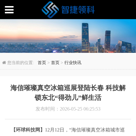
海信璀璨真空冰箱巡展登
您当前的位置:
首页
>
首页
>
行业快讯
海信璀璨真空冰箱巡展登陆长春 科技解
锁东北“得劲儿”鲜生活
发布时间：2026-05-25 06:25:53
【环球科技网】
12月12日，“海信璀璨真空冰箱城市巡