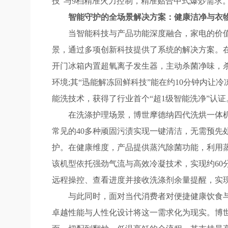
技”与9档精准火力控制，精准贴合中式爆炒需求
智能守护的全场景解决方案：健康洁净与衣
当智能科技与产品功能深度融合，家电的价值从
景，通过多项创新科技提供了系统的解决方案。在
开门冰箱内置超氧离子发生器，主动杀菌净味，杀菌
环境;其“迅能解冻回鲜科技”能在约10分钟内让
能洗技术，获得了行业首个“超1级智能洗净”认证
在洗涤护理场景，博世摩德纳四代洗烘一体机以“
常见的40多种顽固污渍实现一键清洁，无需预先处
护。在健康维度，产品提供蒸汽除菌功能，利用蒸
该机型依托强劲气流与高效冷凝技术，实现约60分
远程操控、查看进度并接收洗涤剂余量提醒，实
与此同时，面对当代消费者对便捷健康饮食与智能
卓越性能与人性化设计将这一需求化为现实。博世