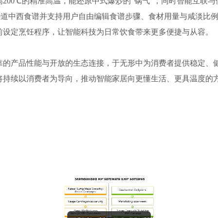
200℃的精准高温，能还原中式爆炒的“锅气”，同时智能互联
2000道中西食谱并支持用户自由编辑食谱步骤、食材用量与咸淡
前设定烹饪程序，让智能科技为日常饮食带来更多便捷与从容。
产品性能与开放的生态连接，于无形中为消费者提供稳定、健康
将持续以消费者为导向，推动智能家居向更懂生活、更具温度的