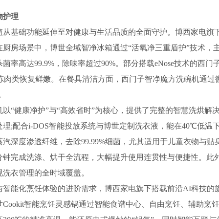
。
物护理
基础功能延伸至对健康与生活品质的全面守护。博西家电旗下
厨房场景中，博世全域智净冰箱通过“活氧净三重盾护”技术，
率高达99.9%，除味率超过90%。部分搭载eNose技术的
冷冻肉类恢复鲜嫩。在餐具清洁方面，西门子智净魔方洗碗机通过微米
。
健康净护”与“高效省时”为核心，提供了完整的智慧洗烘解决方
理;配合i-DOS智能投放系统与博世定制洗衣液，能在40℃低
汽深度渗透纤维，去除99.99%细菌，尤其适用于儿童衣物与
钟完成洗涤、烘干全流程，大幅提升使用连贯性与便捷性。此外，通过
现洗衣管理的全时域覆盖。
化烹饪体验的进阶需求，博西家电旗下搭载前沿AI科技的旗舰产
Cookit智能烹饪灵感锅通过智能食谱中心、自由烹饪、辅助