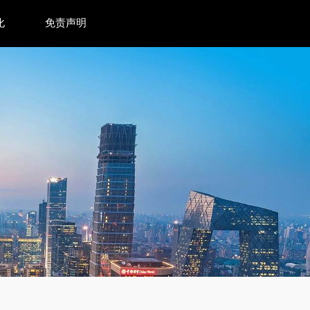
化
免责声明
慧家庭场景化布局