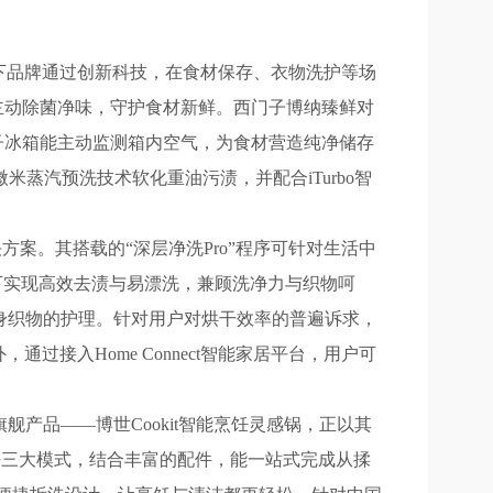
品牌通过创新科技，在食材保存、衣物洗护等场
主动除菌净味，守护食材新鲜。西门子博纳臻鲜对
西门子冰箱能主动监测箱内空气，为食材营造纯净储存
蒸汽预洗技术软化重油污渍，并配合iTurbo智
案。其搭载的“深层净洗Pro”程序可针对生活中
温下实现高效去渍与易漂洗，兼顾洗净力与织物呵
贴身织物的护理。针对用户对烘干效率的普遍诉求，
接入Home Connect智能家居平台，用户可
品——博世Cookit智能烹饪灵感锅，正以其
烹饪三大模式，结合丰富的配件，能一站式完成从揉