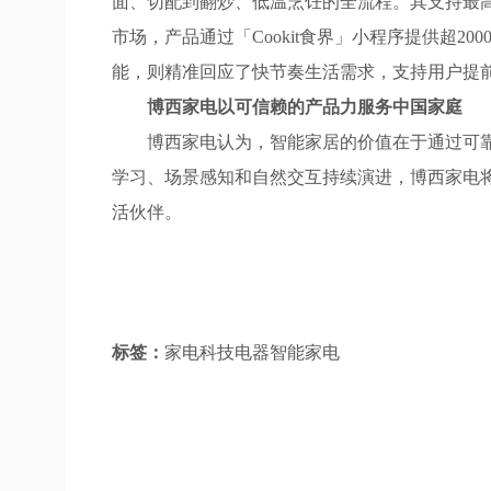
面、切配到翻炒、低温烹饪的全流程。其支持最高
市场，产品通过「Cookit食界」小程序提供超
能，则精准回应了快节奏生活需求，支持用户提
博西家电以可信赖的产品力服务中国家庭
博西家电认为，智能家居的价值在于通过可靠的
学习、场景感知和自然交互持续演进，博西家电
活伙伴。
标签：
家电科技电器智能家电