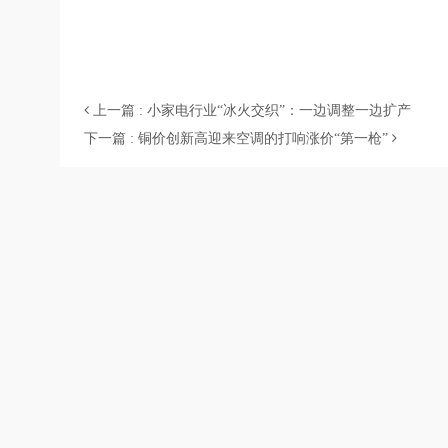
上一篇 : 小家电行业“冰火交织”：一边调整一边扩产
下一篇 : 铜价创新高迎来空调的打响涨价“第一枪”