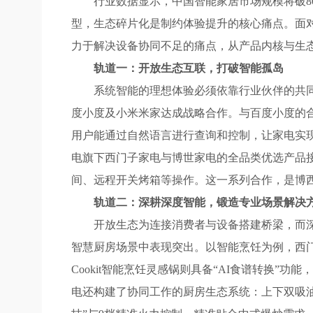
行业数据显示，中国智能家居市场规模将破800
型，生态碎片化是制约体验提升的核心痛点。面对
力于解决设备协同不足的痛点，从产品内核与生
轨道一：开放生态互联，打破智能孤岛
系统智能的理想体验必须依靠行业伙伴的共同投
度小度及小米米家达成战略合作。与百度小度的合
用户能通过自然语言进行查询和控制，让家电实现
电旗下西门子家电与博世家电的全品类优选产品接
间、远程开关烤箱等操作。这一系列合作，是博西
轨道二：深耕深度智能，锻造专业场景解决
开放生态为连接消费者与设备搭建桥梁，而深度
智慧厨房场景中表现突出。以智能烹饪为例，西门
Cookit智能烹饪灵感锅则具备“AI食谱转换
电还构建了协同工作的厨房生态系统：上下双吸油