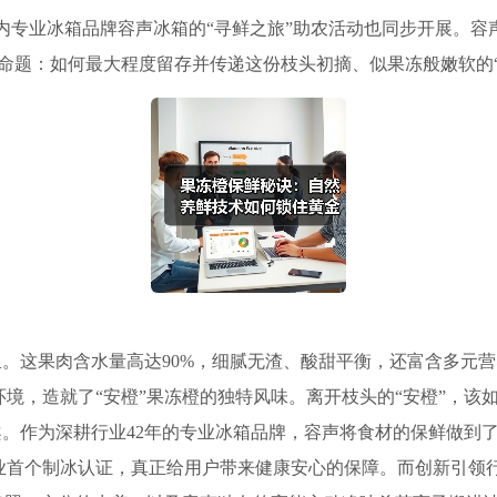
内专业冰箱品牌容声冰箱的“寻鲜之旅”助农活动也同步开展。容声
命题：如何最大程度留存并传递这份枝头初摘、似果冻般嫩软的“
果肉含水量高达90%，细腻无渣、酸甜平衡，还富含多元营养。北
环境，造就了“安橙”果冻橙的独特风味。离开枝头的“安橙”，
。作为深耕行业42年的专业冰箱品牌，容声将食材的保鲜做到
首个制冰认证，真正给用户带来健康安心的保障。而创新引领行