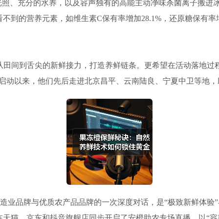
光照、充分的水养，以及容声独有的高能主动净味杀菌离子搬进冰
到的营养元素，如维生素C保有率增加28.1%，还原糖保有率增
。
成从田间到舌尖的新鲜接力，打造养鲜链条。更希望在活动落地过
动启动以来，他们先后走进北京昌平、云南陆良、宁夏中卫等地，
造业品牌与优质农产品品牌的一次深度对话，是“极致新鲜体验”
天猫、京东和抖音旗舰店同步开启了安橙助农专场直播，以“容