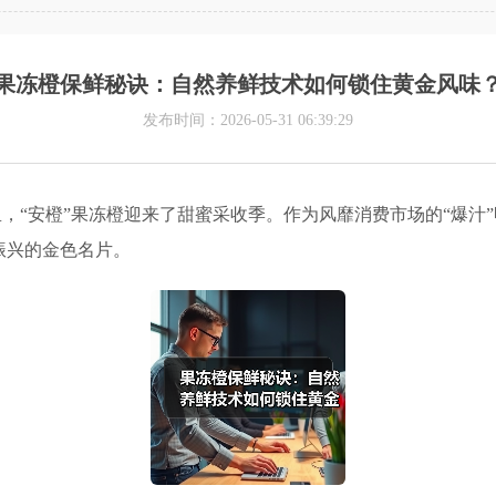
果冻橙保鲜秘诀：自然养鲜技术如何锁住黄金风味
发布时间：2026-05-31 06:39:29
，“安橙”果冻橙迎来了甜蜜采收季。作为风靡消费市场的“爆汁”
振兴的金色名片。