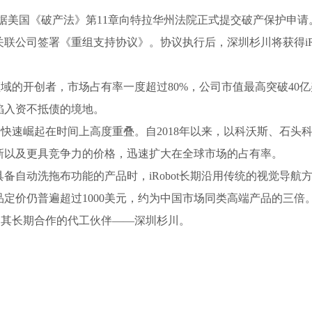
ot根据美国《破产法》第11章向特拉华州法院正式提交破产保护申请
联公司签署《重组支持协议》。协议执行后，深圳杉川将获得iRo
人领域的开创者，市场占有率一度超过80%，公司市值最高突破40
陷入资不抵债的境地。
的快速崛起在时间上高度重叠。自2018年以来，以科沃斯、石
新以及更具竞争力的价格，迅速扩大在全球市场的占有率。
动洗拖布功能的产品时，iRobot长期沿用传统的视觉导航方
定价仍普遍超过1000美元，约为中国市场同类高端产品的三倍
是其长期合作的代工伙伴——深圳杉川。