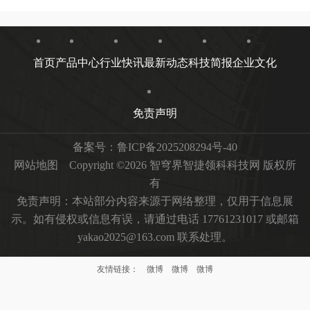
首页
产品中心
行业快讯
最新动态
科技简报
企业文化
免责声明
备案号：
鲁ICP备2025208294号-40
网站地图
Copyright ©2026 智穹界智捷领科科技网 版权所
有
免责声明：本站部分内容来源于网络整理，仅用于信息展
示。如有侵权或信息有误，请通过电话 17761231017 或邮箱
yakao2025@163.com 联系处理。
友情链接：
微博
微博
微博