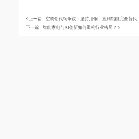
上一篇 : 空调铝代铜争议：坚持用铜，直到铝能完全替代
下一篇 : 智能家电与AI创新如何重构行业格局？