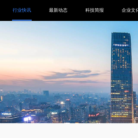
行业快讯
最新动态
科技简报
企业文
0% 为何持续“暖”热？