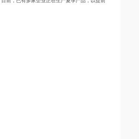
。目前，已有多家企业正在生产夏季产品，以提前