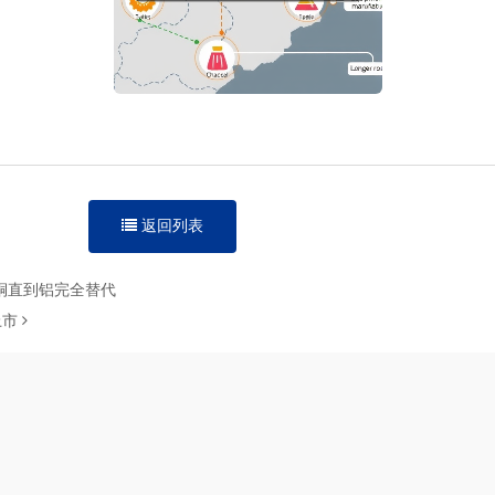
返回列表
铜直到铝完全替代
上市