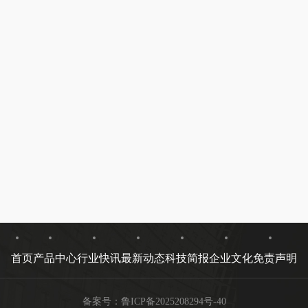
首页
产品中心
行业快讯
最新动态
科技简报
企业文化
免责声明
备案号：
鲁ICP备2025208294号-40