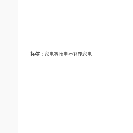
标签：
家电科技电器智能家电