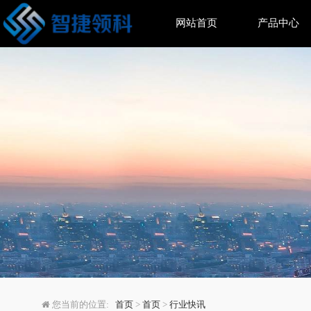
网站首页
产品中心
慈溪取暖器出口欧洲增长
您当前的位置:
首页
>
首页
>
行业快讯