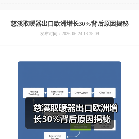
慈溪取暖器出口欧洲增长30%背后原因揭秘
发布时间：2026-06-24 18:38:09