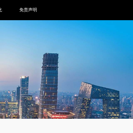
化
免责声明