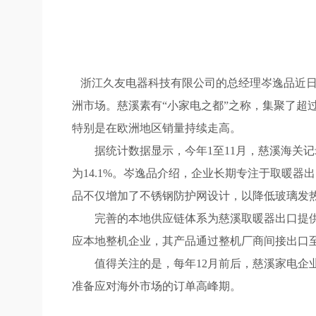
浙江久友电器科技有限公司的总经理岑逸品近日在
洲市场。慈溪素有“小家电之都”之称，集聚了超
特别是在欧洲地区销量持续走高。
据统计数据显示，今年1至11月，慈溪海关记录的取
为14.1%。岑逸品介绍，企业长期专注于取暖
品不仅增加了不锈钢防护网设计，以降低玻璃发
完善的本地供应链体系为慈溪取暖器出口提供了
应本地整机企业，其产品通过整机厂商间接出口
值得关注的是，每年12月前后，慈溪家电企业
准备应对海外市场的订单高峰期。