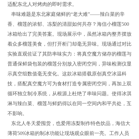
适配东北人对烤肉的即时需求。
串味难题是东北家庭储鲜的“老大难”——辣白菜的辛
香、榴莲的浓郁、冻梨的清甜如何共存？海信小榴莲500
冰箱给出了完美答案。现场展示中，虽然冰箱内整齐摆放
着众多榴莲美食，但打开柜门却毫无异味。现场通过对比
实验直观佐证了其防串味实力：将真空魔方储存的榴莲与
普通保鲜袋包装的榴莲分别放入密闭空间，异味检测仪显
示真空组数值毫无变化。这款冰箱搭载原创真空冰温科
技，搭配真空魔方可为食材打造专属密闭空间，再加上双
循环独立制冷系统，从根源上杜绝了串味问题。使得冰淇
淋与辣白菜、榴莲与鲜奶得以在同一空间内和平共处，互
不影响。
东北人冬天爱囤货，也爱用冻梨制作特色饮品，海信大
薄荷509冰箱的制冰功能让现场观众眼前一亮。工作人员