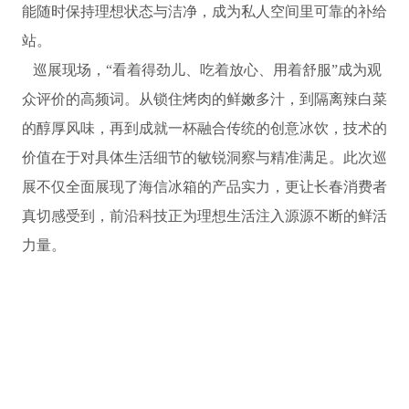
能随时保持理想状态与洁净，成为私人空间里可靠的补给
站。
巡展现场，“看着得劲儿、吃着放心、用着舒服”成为观
众评价的高频词。从锁住烤肉的鲜嫩多汁，到隔离辣白菜
的醇厚风味，再到成就一杯融合传统的创意冰饮，技术的
价值在于对具体生活细节的敏锐洞察与精准满足。此次巡
展不仅全面展现了海信冰箱的产品实力，更让长春消费者
真切感受到，前沿科技正为理想生活注入源源不断的鲜活
力量。