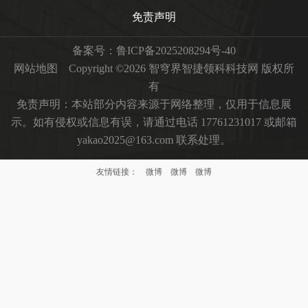
免责声明
备案号：
鲁ICP备2025208294号-40
网站地图
Copyright ©2026 智穹界智捷领科科技网 版权所
有
免责声明：本站部分内容来源于网络整理，仅用于信息展
示。如有侵权或信息有误，请通过电话 17761231017 或邮箱
yakao2025@163.com 联系处理。
友情链接：
微博
微博
微博