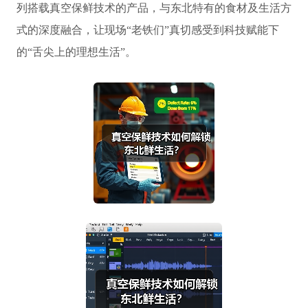
列搭载真空保鲜技术的产品，与东北特有的食材及生活方
式的深度融合，让现场“老铁们”真切感受到科技赋能下
的“舌尖上的理想生活”。