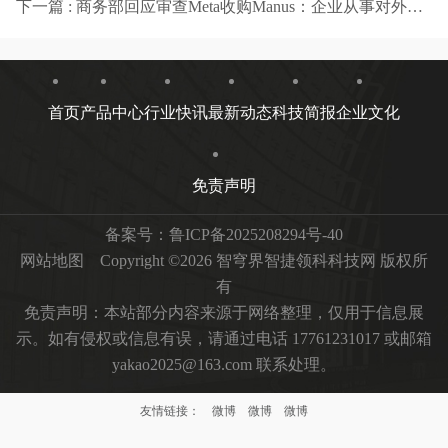
下一篇 : 商务部回应审查Meta收购Manus：企业从事对外投资等活动须符合中国法律法规
首页
产品中心
行业快讯
最新动态
科技简报
企业文化
免责声明
备案号：
鲁ICP备2025208294号-40
网站地图
Copyright ©2026 智穹界智捷领科科技网 版权所
有
免责声明：本站部分内容来源于网络整理，仅用于信息展
示。如有侵权或信息有误，请通过电话 17761231017 或邮箱
yakao2025@163.com 联系处理。
友情链接：
微博
微博
微博