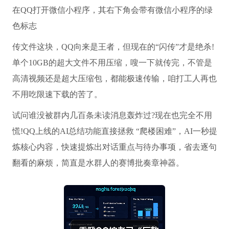
在QQ打开微信小程序，其右下角会带有微信小程序的绿
色标志
传文件这块，QQ向来是王者，但现在的“闪传”才是绝杀!
单个10GB的超大文件不用压缩，嗖一下就传完，不管是
高清视频还是超大压缩包，都能极速传输，咱打工人再也
不用吃限速下载的苦了。
试问谁没被群内几百条未读消息轰炸过?现在也完全不用
慌!QQ上线的AI总结功能直接拯救 “爬楼困难”，AI一秒提
炼核心内容，快速提炼出对话重点与待办事项，省去逐句
翻看的麻烦，简直是水群人的赛博批奏章神器。