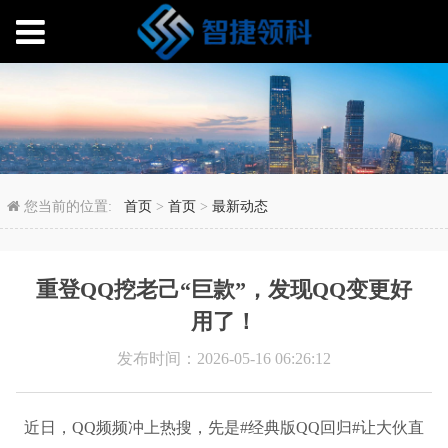
重登QQ挖老己“巨款”
您当前的位置:
首页
>
首页
>
最新动态
重登QQ挖老己“巨款”，发现QQ变更好
用了！
发布时间：2026-05-16 06:26:12
近日，QQ频频冲上热搜，先是#经典版QQ回归#让大伙直