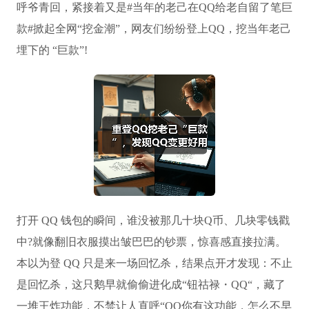
呼爷青回，紧接着又是#当年的老己在QQ给老自留了笔巨
款#掀起全网“挖金潮”，网友们纷纷登上QQ，挖当年老己
埋下的 “巨款”!
打开 QQ 钱包的瞬间，谁没被那几十块Q币、几块零钱戳
中?就像翻旧衣服摸出皱巴巴的钞票，惊喜感直接拉满。
本以为登 QQ 只是来一场回忆杀，结果点开才发现：不止
是回忆杀，这只鹅早就偷偷进化成“钮祜禄・QQ“，藏了
一堆王炸功能，不禁让人直呼“QQ你有这功能，怎么不早