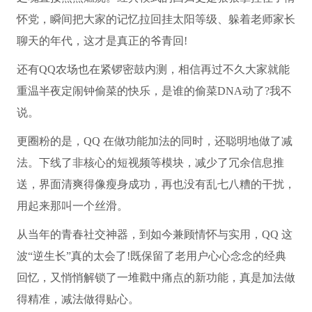
怀党，瞬间把大家的记忆拉回挂太阳等级、躲着老师家长
聊天的年代，这才是真正的爷青回!
还有QQ农场也在紧锣密鼓内测，相信再过不久大家就能
重温半夜定闹钟偷菜的快乐，是谁的偷菜DNA动了?我不
说。
更圈粉的是，QQ 在做功能加法的同时，还聪明地做了减
法。下线了非核心的短视频等模块，减少了冗余信息推
送，界面清爽得像瘦身成功，再也没有乱七八糟的干扰，
用起来那叫一个丝滑。
从当年的青春社交神器，到如今兼顾情怀与实用，QQ 这
波“逆生长”真的太会了!既保留了老用户心心念念的经典
回忆，又悄悄解锁了一堆戳中痛点的新功能，真是加法做
得精准，减法做得贴心。