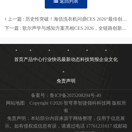
返回列表
上一篇 : 历史性突破！海信洗衣机问鼎CES 2026“最佳创新奖”，15年来行业唯一
下一篇 : 歌尔声学与感知方案亮相CES 2026，全链路创新开启沉浸式交互新生态
首页
产品中心
行业快讯
最新动态
科技简报
企业文化
免责声明
备案号：
鲁ICP备2025208294号-40
网站地图
Copyright ©2026 智穹界智捷领科科技网 版权所
有
免责声明：本站部分内容来源于网络整理，仅用于信息展
示。如有侵权或信息有误，请通过电话 17761231017 或邮箱