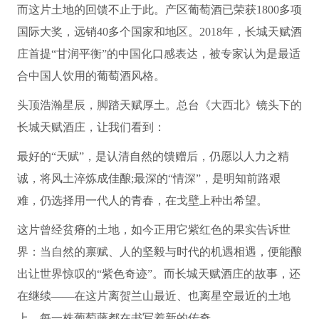
而这片土地的回馈不止于此。产区葡萄酒已荣获1800多项
国际大奖，远销40多个国家和地区。2018年，长城天赋酒
庄首提“甘润平衡”的中国化口感表达，被专家认为是最适
合中国人饮用的葡萄酒风格。
头顶浩瀚星辰，脚踏天赋厚土。总台《大西北》镜头下的
长城天赋酒庄，让我们看到：
最好的“天赋”，是认清自然的馈赠后，仍愿以人力之精
诚，将风土淬炼成佳酿;最深的“情深”，是明知前路艰
难，仍选择用一代人的青春，在戈壁上种出希望。
这片曾经贫瘠的土地，如今正用它紫红色的果实告诉世
界：当自然的禀赋、人的坚毅与时代的机遇相遇，便能酿
出让世界惊叹的“紫色奇迹”。而长城天赋酒庄的故事，还
在继续——在这片离贺兰山最近、也离星空最近的土地
上，每一株葡萄藤都在书写着新的传奇。