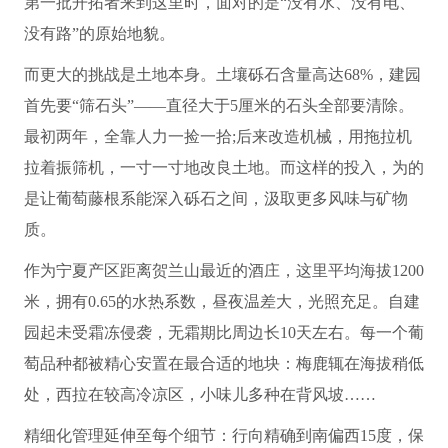
第一批开拓者来到这里时，面对的是“没有水、没有电、
没有路”的原始地貌。
而更大的挑战是土地本身。土壤砾石含量高达68%，建园
首先要“筛石头”——直径大于5厘米的石头全部要清除。
最初两年，全靠人力一捡一拾;后来改造机械，用拖拉机
拉着振筛机，一寸一寸地改良土地。而这样的投入，为的
是让葡萄藤根系能深入砾石之间，汲取更多风味与矿物
质。
作为宁夏产区距离贺兰山最近的酒庄，这里平均海拔1200
米，拥有0.65的水热系数，昼夜温差大，光照充足。自建
园起未受霜冻侵袭，无霜期比周边长10天左右。每一个葡
萄品种都被精心安置在最合适的地块：梅鹿辄在海拔稍低
处，西拉在较高冷凉区，小味儿多种在背风坡……
精细化管理延伸至每个细节：行向精确到南偏西15度，保