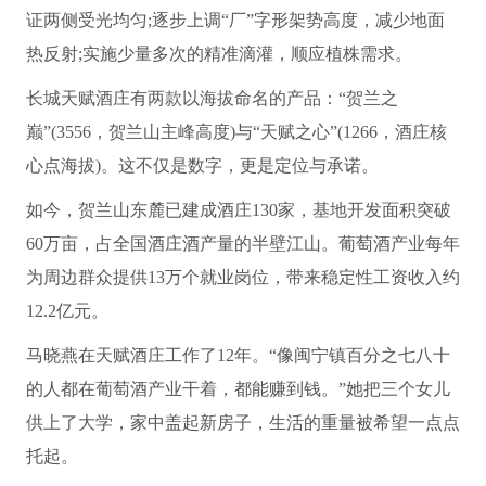
证两侧受光均匀;逐步上调“厂”字形架势高度，减少地面
热反射;实施少量多次的精准滴灌，顺应植株需求。
长城天赋酒庄有两款以海拔命名的产品：“贺兰之
巅”(3556，贺兰山主峰高度)与“天赋之心”(1266，酒庄核
心点海拔)。这不仅是数字，更是定位与承诺。
如今，贺兰山东麓已建成酒庄130家，基地开发面积突破
60万亩，占全国酒庄酒产量的半壁江山。葡萄酒产业每年
为周边群众提供13万个就业岗位，带来稳定性工资收入约
12.2亿元。
马晓燕在天赋酒庄工作了12年。“像闽宁镇百分之七八十
的人都在葡萄酒产业干着，都能赚到钱。”她把三个女儿
供上了大学，家中盖起新房子，生活的重量被希望一点点
托起。