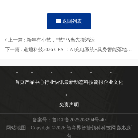
返回列表
上一篇 : 新年有小艺，“艺”马当先接鸿运
下一篇 : 道通科技2026 CES ：AI充电系统+具身智能落地，描绘未来城市运行新范式
首页
产品中心
行业快讯
最新动态
科技简报
企业文化
免责声明
备案号：
鲁ICP备2025208294号-40
网站地图
Copyright ©2026 智穹界智捷领科科技网 版权所
有