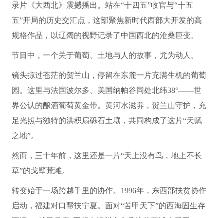
录片《大西北》震撼播出。站在“十四五”收官与“十五
五”开局的历史交汇点，这部聚焦新时代西部大开发的高
规格作品，以辽阔的视野记录了中国西北的沧桑巨变。
节目中，一个关于葡萄、土地与人的故事，尤为动人。
镜头掠过苍茫的贺兰山，停留在东麓一片充满生机的葡萄
园。这里与法国波尔多、美国纳帕谷同处北纬38°——世
界公认的酿酒葡萄黄金带。黄河水滋养，贺兰山守护，充
足光照与独特的洪积扇砾石土壤，共同构成了这片“天赋
之地”。
然而，三十年前，这里还是一片“天上没有鸟，地上不长
草”的戈壁荒滩。
转变始于一场跨越千里的协作。1996年，东西部扶贫协作
启动，福建对口帮扶宁夏。面对“苦甲天下”的西海固生存