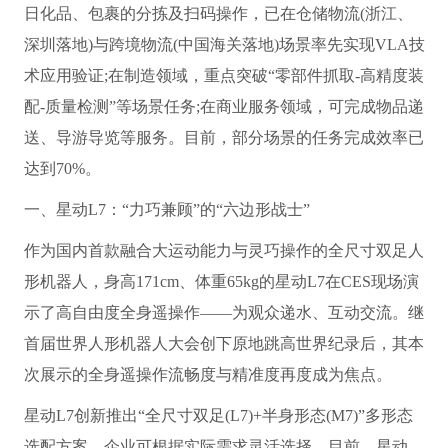
日化品、包裹的分拣及扫码操作，已在仓储物流(浙江、
深圳落地)与跨境物流(中国海关落地)场景率先实现VLA技
术应用验证;在制造领域，重点突破“零部件抓取-高精度装
配-质量检测”等场景任务;在商业服务领域，可完成物品递
送、导游导览等服务。目前，部分场景的任务完成效率已
达到70%。
一、星动L7：“力巧兼顾”的“六边形战士”
作为国内首款融合大运动能力与灵巧操作的全尺寸双足人
形机器人，身高171cm、体重65kg的星动L7在CES现场演
示了高自由度全身遥操作——为观众递水、互动交流。继
首届世界人形机器人大会创下原地跳高世界纪录后，其本
次展示的全身遥操作流畅度与精准度再度成为焦点。
星动L7创新推出“全尺寸双足(L7)+半身形态(M7)”多形态
选配方案，企业可根据实际需求灵活选择。目前，星动