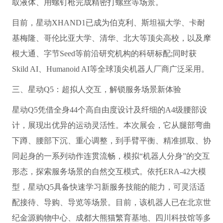
取液体、用螺钉枪完成精密打螺丝等场景。
目前，星动XHAND1已成为伯克利、斯坦福大学、卡耐
基梅隆、哥伦比亚大学、清华、北大等顶尖高校，以及摩
根大通、字节Seed等前沿研究机构的科研标配;同时获
Skild AI、Humanoid AI等全球顶尖机器人厂商广泛采用。
三、星动Q5：超拟人交互，解锁服务场景新体验
星动Q5凭借全身44个高自由度设计及纤细的A4级腰部设
计，展现出优异的运动灵活性。本次展会，它从腿部弯曲
下蹲、腰部下沉、重心调整，到手臂平衡、精准抓取、协
同起身的一系列动作连贯流畅，模拟“机器人分身”的交互
形态，探索服务场景的自然交互模式。依托ERA-42大模
型，星动Q5具备快速学习新服务技能的能力，可灵活适
配接待、导购、导览等场景。目前，该机器人已在北京世
纪金源购物中心、成都大熊猫繁育基地、四川科技馆等多