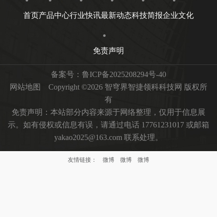
首页
产品中心
行业快讯
最新动态
科技简报
企业文化
免责声明
备案号：
鲁ICP备2025208294号-40
网站地图
Copyright ©2026 智穹界智捷领科科技网 版权所
有
免责声明：本站部分内容来源于网络整理，仅用于信息展
示。如有侵权或信息有误，请通过电话 17761231017 或邮箱
yakao2025@163.com 联系处理。
友情链接：
微博
微博
微博