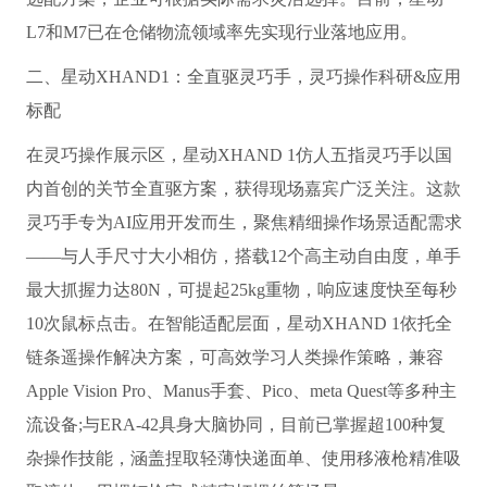
L7和M7已在仓储物流领域率先实现行业落地应用。
二、星动XHAND1：全直驱灵巧手，灵巧操作科研&应用
标配
在灵巧操作展示区，星动XHAND 1仿人五指灵巧手以国
内首创的关节全直驱方案，获得现场嘉宾广泛关注。这款
灵巧手专为AI应用开发而生，聚焦精细操作场景适配需求
——与人手尺寸大小相仿，搭载12个高主动自由度，单手
最大抓握力达80N，可提起25kg重物，响应速度快至每秒
10次鼠标点击。在智能适配层面，星动XHAND 1依托全
链条遥操作解决方案，可高效学习人类操作策略，兼容
Apple Vision Pro、Manus手套、Pico、me
ta Quest等多种主
流设备;与ERA-42具身大脑协同，目前已掌握超100种复
杂操作技能，涵盖捏取轻薄快递面单、使用移液枪精准吸