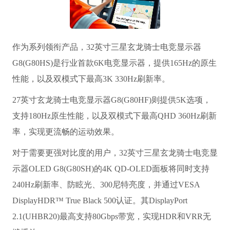
作为系列领衔产品，32英寸三星玄龙骑士电竞显示器
G8(G80HS)是行业首款6K电竞显示器，提供165Hz的原生
性能，以及双模式下最高3K 330Hz刷新率。
27英寸玄龙骑士电竞显示器G8(G80HF)则提供5K选项，
支持180Hz原生性能，以及双模式下最高QHD 360Hz刷新
率，实现更流畅的运动效果。
对于需要更强对比度的用户，32英寸三星玄龙骑士电竞显
示器OLED G8(G80SH)的4K QD-OLED面板将同时支持
240Hz刷新率、防眩光、300尼特亮度，并通过VESA
DisplayHDR™ True Black 500认证。其DisplayPort
2.1(UHBR20)最高支持80Gbps带宽，实现HDR和VRR无