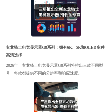
玄龙骑士电竞显示器G8系列：拥有6K、5K和OLED多种
高清选择
2026年，玄龙骑士电竞显示器G8系列将推出三款不同型
号，每款都提供不同的分辨率和响应速度。