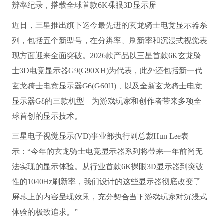
辨率纪录，搭载全球首款6K裸眼3D显示屏
近日，三星推出旗下迄今最先进的玄龙骑士电竞显示器系
列，包括五个新型号，在分辨率、刷新率和沉浸式视觉表
现方面迎来全面突破。2026款产品以三星首款6K玄龙骑
士3D电竞显示器G9(G90XH)为代表，此外还包括新一代
玄龙骑士电竞显示器G6(G60H)，以及全新玄龙骑士电竞
显示器G8的三款机型，为游戏玩家和创作者带来多项全
球首创的显示技术。
三星电子视觉显示(VD)事业部执行副总裁Hun Lee表
示：“今年的玄龙骑士电竞显示器系列将带来一年前尚无
法实现的显示体验。从行业首款6K裸眼3D显示器到突破
性的1040Hz刷新率，我们设计的这些显示器彻底改变了
屏幕上的内容呈现效果，充分契合当下游戏玩家对沉浸式
体验的极致追求。”