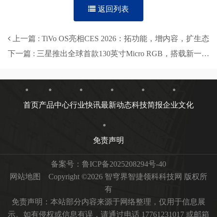
返回列表
上一篇 : TiVo OS亮相CES 2026：拓功能，增内容，扩生态
下一篇 : 三星推出全球首款130英寸Micro RGB，搭载新一代显示技术和前卫设计
首页
产品中心
行业快讯
最新动态
科技简报
企业文化
免责声明
备案号：
鲁ICP备2025208294号-40
网站地图
Copyright ©2026 智穹界智捷领科科技网 版权所
有
免责声明：本站部分内容来源于网络整理，仅用于信息展
示。如有侵权或信息有误，请通过电话 17761231017 或邮箱