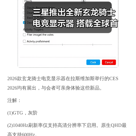
2026款玄龙骑士电竞显示器在拉斯维加斯举行的CES
2026均有展出，与会者可亲身体验这些新品。
注解：
(1)GTG，灰阶
(2)1040Hz刷新率仅支持高清分辨率下启用。原生QHD最
高支持600Hz。