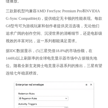
缝播放。
三款新机型均兼容AMD FreeSync Premium Pro和NVIDIA
G-Sync Compatible(4)，提供稳定无卡顿的性能表现。每款
G8型号可为游戏玩家和创作者提供灵活选项，无论他们
追求广阔的创作空间、沉浸世界的清晰细节，还是电影级
视效的丰富对比，这一系列都能满足需求。
据IDC数据显示，(5)三星凭借18.8%的市场份额，在
144Hz以上刷新率的全球电竞显示器市场中占据领先地
位。随着全新玄龙骑士电竞显示器系列的推出，三星有望
连续七年稳居榜首。