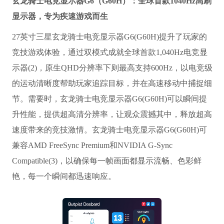
玄龙骑士电竞显示器G6（G60H）：全球首款1040Hz高刷
显示器，专为疾速游戏而生
27英寸三星玄龙骑士电竞显示器G6(G60H)提升了玩家的
竞技游戏体验，通过双模式成就全球首款1,040Hz电竞显
示器(2)，原生QHD分辨率下则最高支持600Hz，以电竞级
的运动清晰度帮助玩家追踪目标，并在高速移动中捕捉细
节。需要时，玄龙骑士电竞显示器G6(G60H)可以瞬间提
升性能，提供超高清分辨率，让观众震撼其中，释放超高
速度带来的竞技激情。玄龙骑士电竞显示器G6(G60H)可
兼容AMD FreeSync Premium和NVIDIA G-Sync
Compatible(3)，以确保每一帧画面都显示流畅、色彩鲜
艳，每一个瞬间都迅速响应。