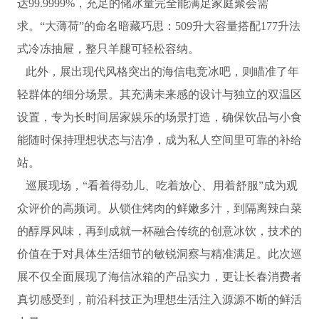
达99.9999%，充足的储冰量完全能满足家庭聚会需
求。“大薄荷”的命名暗藏巧思：509升大容量搭配177升法
式冷冻抽屉，整只羊腿可轻松容纳。
此外，展出现代风格突出的海信电竞冰吧，则瞄准了年
轻群体的细分场景。其充满未来感的设计与独立的双温区
设置，专为长时间居家娱乐的场景打造，确保饮品与小食
能随时保持理想状态与洁净，成为私人空间里可靠的补给
站。
巡展现场，“看着得劲儿、吃着放心、用着舒服”成为观
众评价的高频词。从锁住烤肉的鲜嫩多汁，到隔离辣白菜
的醇厚风味，再到成就一杯融合传统的创意冰饮，技术的
价值在于对具体生活细节的敏锐洞察与精准满足。此次巡
展不仅全面展现了海信冰箱的产品实力，更让长春消费者
真切感受到，前沿科技正为理想生活注入源源不断的鲜活