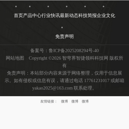
首页
产品中心
行业快讯
最新动态
科技简报
企业文化
免责声明
备案号：
鲁ICP备2025208294号-40
网站地图
Copyright ©2026 智穹界智捷领科科技网 版权所
有
免责声明：本站部分内容来源于网络整理，仅用于信息展
示。如有侵权或信息有误，请通过电话 17761231017 或邮箱
yakao2025@163.com 联系处理。
友情链接：
微博
微博
微博