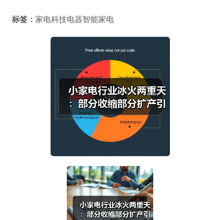
标签：
家电科技电器智能家电