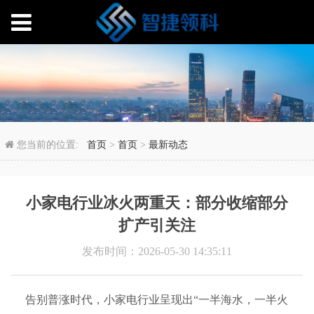
小家电行业冰火两重天
您当前的位置:
首页
>
首页
>
最新动态
小家电行业冰火两重天：部分收缩部分
扩产引关注
发布时间：2026-05-30 14:35:11
告别普涨时代，小家电行业呈现出“一半海水，一半火