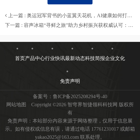
上一篇 : 奥运冠军背书的小蓝翼天花机，AI健康如何打造舒适生活？
下一篇 : 容声冰箱“寻鲜之旅”助力乡村振兴获权威认可：助农实践成可持续发展典范
首页
产品中心
行业快讯
最新动态
科技简报
企业文化
免责声明
备案号：
鲁ICP备2025208294号-40
网站地图
Copyright ©2026 智穹界智捷领科科技网 版权所
有
免责声明：本站部分内容来源于网络整理，仅用于信息展
示。如有侵权或信息有误，请通过电话 17761231017 或邮箱
yakao2025@163.com 联系处理。