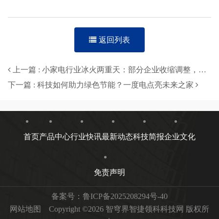
返回列表
上一篇 : 小家电行业冰火两重天：部分企业收缩调整，另一些却加速扩产
下一篇 : 科技如何助力绿色节能？一度电点亮未来之家
首页
产品中心
行业快讯
最新动态
科技简报
企业文化
免责声明
备案号：
鲁ICP备2025208294号-40
网站地图
Copyright ©2026 智穹界智捷领科科技网 版权所