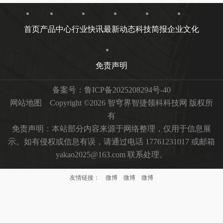
返回列表
上一篇 : 商务部回应审查Meta收购Manus：企业从事对外投资等活动须符合中国法律法规
下一篇 : AI技能成职场新筹码，报告显示“AI+”职位比普通职位一年多赚7.8万
首页
产品中心
行业快讯
最新动态
科技简报
企业文化
免责声明
备案号：
鲁ICP备2025208294号-40
网站地图
Copyright ©2026 智穹界智捷领科科技网 版权所
有