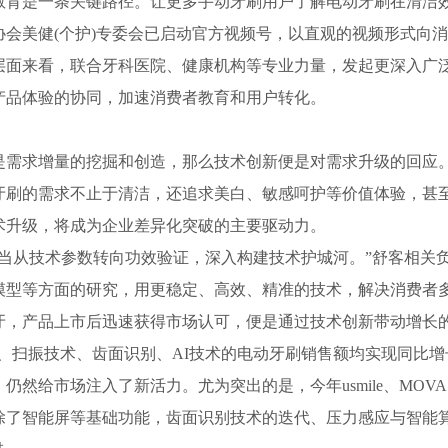
是一条关键路径。让更多手动牙刷用户了解电动牙刷在清洁效
会美健(个护)专委会已启动官方视频号，以直观的视频形式向
层面来看，联合牙科医院、健康机构等专业力量，发起更深入广
产品体验的协同，加速消费者教育和用户转化。
需求增量的挖掘和创造，那么技术创新便是对需求升级的回应
刷的需求不止于清洁，还追求美白、敏感呵护等价值体验，甚至
术升级，将成为企业差异化突破的主要驱动力。
从技术参数转向功效验证，深入构建技术护城河。”舒客相关负
型等方面的研究，用更稳定、高效、精准的技术，解决消费者多元
牙，产品上市后迅速获得市场认可，便是通过技术创新带动增长
、扫振技术、齿面识别、AI技术的电动牙刷销售额均实现同比增长
然给市场注入了新活力。尤为突出的是，今年usmile、MOV
除了智能屏等基础功能，齿面识别技术的迭代、压力感应与智能算