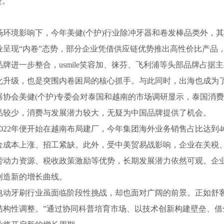
进。
境影响下，今年美健(个护)行业除冲牙器和卷发棒品类外，其
呈现“内卷”态势，部分企业凭借供应链优势推出高性价比产品，
年品牌进一步整合，usmile笑容加、徕芬、飞利浦等头部品牌占
级，也是突围内卷困局的核心抓手。与此同时，出海也成为了
协会美健(个护)专委会对泰国和越南的市场调研显示，泰国消
品较少，消费与发展潜力较大，无疑为中国品牌提供了机会。
2年便开始在越南布局建厂，今年集团海外业务销售占比达到4
金成本上涨、招工紧缺。此外，受中美贸易战影响，企业在关税
劳动力资源、税收政策激励等优势，长期发展潜力依然可观。企
创造新的增长曲线。
牙刷行业虽面临阶段性挑战，却也面对广阔的前景。正如舒客
结构性调整。”通过协同科普培育市场、以技术创新构建壁垒、借