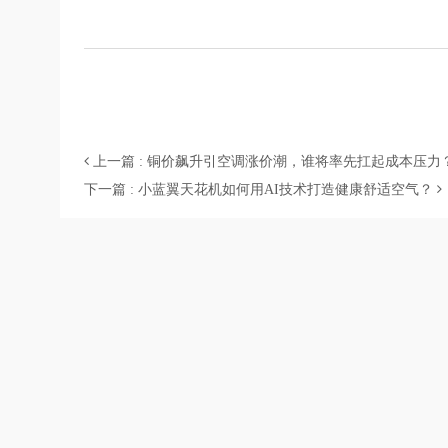
上一篇 : 铜价飙升引空调涨价潮，谁将率先扛起成本压力
下一篇 : 小蓝翼天花机如何用AI技术打造健康舒适空气？