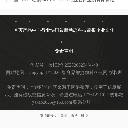
首页
产品中心
行业快讯
最新动态
科技简报
企业文化
免责声明
备案号：
鲁ICP备2025208294号-40
网站地图
Copyright ©2026 智穹界智捷领科科技网 版权所
有
免责声明：本站部分内容来源于网络整理，仅用于信息展
示。如有侵权或信息有误，请通过电话 17761231017 或邮箱
yakao2025@163.com 联系处理。
友情链接：
微博
微博
微博