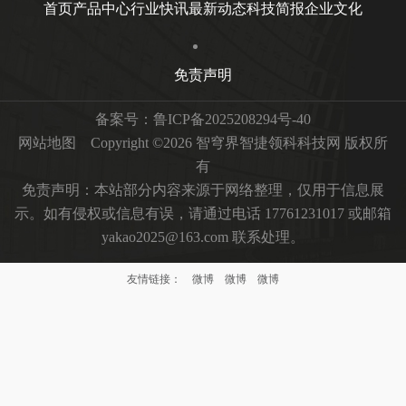
首页
产品中心
行业快讯
最新动态
科技简报
企业文化
免责声明
备案号：
鲁ICP备2025208294号-40
网站地图
Copyright ©2026 智穹界智捷领科科技网 版权所
有
免责声明：本站部分内容来源于网络整理，仅用于信息展
示。如有侵权或信息有误，请通过电话 17761231017 或邮箱
yakao2025@163.com 联系处理。
友情链接：
微博
微博
微博