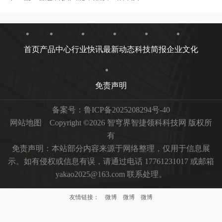
首页
产品中心
行业快讯
最新动态
科技简报
企业文化
免责声明
备案号：
鲁ICP备2025208294号-40
网站地图
Copyright ©2026 智穹界智捷领科科技网 版权所
有
免责声明：本站部分内容来源于网络整理，仅用于信息展
示。如有侵权或信息有误，请通过电话 17761231017 或邮箱
yakao2025@163.com 联系处理。
友情链接：
微博
微博
微博