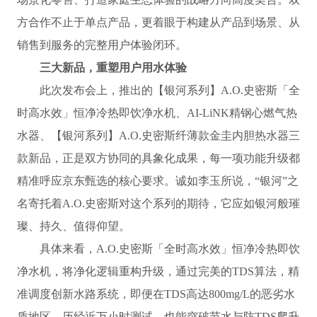
方合作不止于单点产品，更着眼于构建从产品到场景、从
销售到服务的完整用户体验闭环。
三大新品，重塑用户用水体验
此次发布会上，推出的【银河系列】A.O.史密斯「全
时高水效」恒净冷热即饮净水机、AI-LiNK精钢心燃气热
水器、【银河系列】A.O.史密斯纤薄款金圭内胆热水器三
款新品，正是双方协同的具象化成果，每一项功能升级都
精准呼应京东甄选的核心要求。诚如李玉所说，“银河”之
名寄托着A.O.史密斯对这个系列的期待，它应如银河般璀
璨、持久、值得仰望。
具体来看，A.O.史密斯「全时高水效」恒净冷热即饮
净水机，将净化逻辑重构升级，通过完美的TDS算法，精
准调度创新水路系统，即便在TDS高达800mg/L的恶劣水
质地区，历经近万小时测试，也能突破节水与防TDS爬升