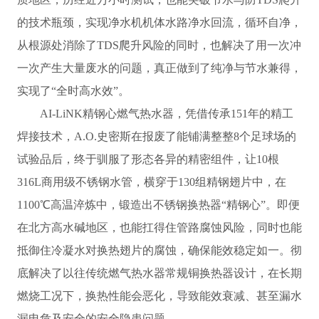
的技术瓶颈，实现净水机机体水路净水回流，循环自净，
从根源处消除了TDS爬升风险的同时，也解决了用一次冲
一次产生大量废水的问题，真正做到了纯净与节水兼得，
实现了“全时高水效”。
AI-LiNK精钢心燃气热水器，凭借传承151年的精工
焊接技术，A.O.史密斯在报废了能铺满整整8个足球场的
试验品后，终于驯服了形态各异的精密组件，让10根
316L商用级不锈钢水管，横穿于130组精钢翅片中，在
1100℃高温淬炼中，锻造出不锈钢换热器“精钢心”。即便
在北方高水碱地区，也能扛得住管路腐蚀风险，同时也能
抵御住冷凝水对换热翅片的腐蚀，确保能效稳定如一。彻
底解决了以往传统燃气热水器常规铜换热器设计，在长期
燃烧工况下，换热性能会恶化，导致能效衰减、甚至漏水
漏电危及安全的安全隐患问题。